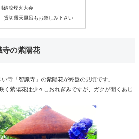
曲川納涼煙火大会
 貸切露天風呂もお楽しみ下さい
識寺の紫陽花
さい寺「智識寺」の紫陽花が終盤の見頃です。
咲く紫陽花は少々しおれぎみですが、ガクが開くあじ