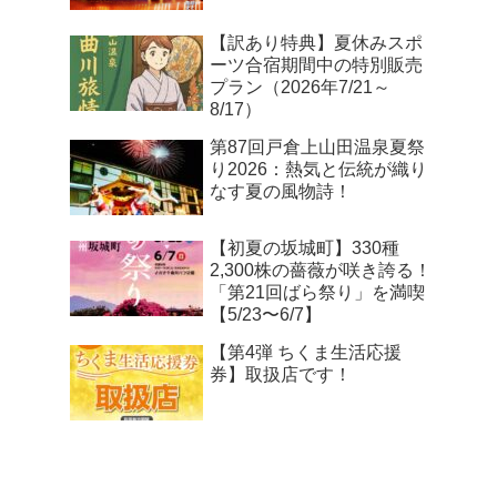
【訳あり特典】夏休みスポ
ーツ合宿期間中の特別販売
プラン（2026年7/21～
8/17）
第87回戸倉上山田温泉夏祭
り2026：熱気と伝統が織り
なす夏の風物詩！
【初夏の坂城町】330種
2,300株の薔薇が咲き誇る！
「第21回ばら祭り」を満喫
【5/23〜6/7】
【第4弾 ちくま生活応援
券】取扱店です！