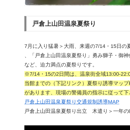
戸倉上山田温泉夏祭り
7月に入り猛暑＞大雨、来週の7/14・15
、「戸倉上山田温泉夏祭り」勇み獅子・御神
など、迫力満点の夏祭りです。
※7/14・15の2日間は、温泉街全域13:00-
当館までの（下記リンク）夏祭り誘導マップ
があります、現場の警備員の指示に従って下
戸倉上山田温泉夏祭り交通規制誘導MAP
戸倉上山田温泉夏祭り出立 木遣り＞一年の