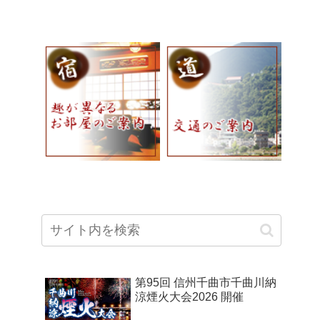
第95回 信州千曲市千曲川納
涼煙火大会2026 開催