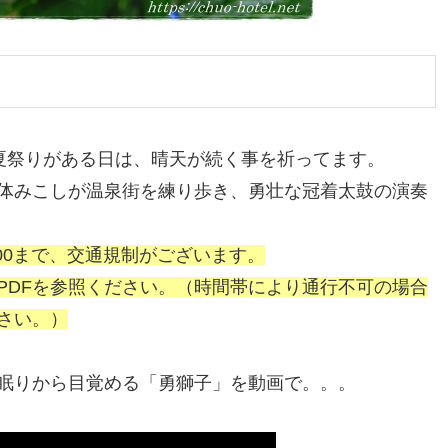
日の夏祭りがある日は、晴天が続く事を祈ってます。
体みこしが温泉街を練り歩き、勇壮な冠着太鼓の演奏
22:00まで、交通規制がございます。
PDFを参照ください。（時間帯により通行不可の場合
さい。）
眠りから目覚める「勇獅子」を動画で。。。