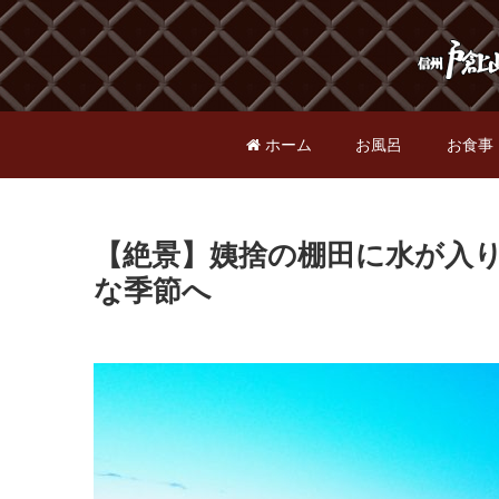
ホーム
お風呂
お食事
【絶景】姨捨の棚田に水が入
な季節へ