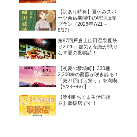
【訳あり特典】夏休みスポ
ーツ合宿期間中の特別販売
プラン（2026年7/21～
8/17）
第87回戸倉上山田温泉夏祭
り2026：熱気と伝統が織り
なす夏の風物詩！
【初夏の坂城町】330種
2,300株の薔薇が咲き誇る！
「第21回ばら祭り」を満喫
【5/23〜6/7】
【第4弾 ちくま生活応援
券】取扱店です！