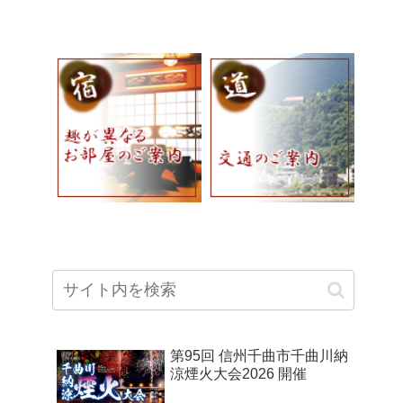
第95回 信州千曲市千曲川納
涼煙火大会2026 開催