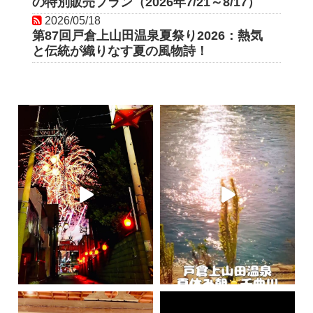
の特別販売プラン（2026年7/21～8/17）
と伝統が織りなす夏の風物詩！
【絶景】姨捨の棚田に水が入りま
「田毎の月」が輝く幻想的な季節
2026/05/18
2026/05/17
第87回戸倉上山田温泉夏祭り2026：熱気
【第4弾 ちくま生活応援券】取扱
2026/03/07
と伝統が織りなす夏の風物詩！
【開花速報】ついに、春の妖精が
した。千曲市「セツブンソウ」が