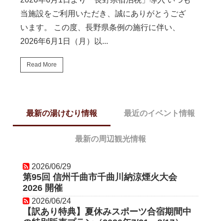
当施設をご利用いただき、誠にありがとうござ
います。 この度、長野県条例の施行に伴い、
2026年6月1日（月）以...
Read More
最新の湯けむり情報
最近のイベント情報
最新の周辺観光情報
2026/06/29
2026/06/29
2026/05/17
第95回 信州千曲市千曲川納涼煙火大会
第95回 信州千曲市千曲川納涼煙火
【初夏の坂城町】330種2,300株
2026 開催
2026 開催
き誇る！「第21回ばら祭り」を満
【5/23〜6/7】
2026/06/24
2026/05/18
【訳あり特典】夏休みスポーツ合宿期間中
第87回戸倉上山田温泉夏祭り2026
2026/05/11