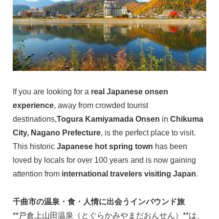
If you are looking for a
real Japanese onsen
experience
, away from crowded tourist
destinations,
Togura Kamiyamada Onsen
in
Chikuma
City, Nagano Prefecture
, is the perfect place to visit.
This historic
Japanese hot spring town
has been
loved by locals for over 100 years and is now gaining
attention from
international travelers visiting Japan
.
千曲市の温泉・食・人情に出会うインバウンド旅
**戸倉上山田温泉（とぐらかみやまだおんせん）**は、