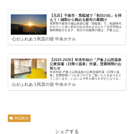
【元旦】千曲市・荒砥城で「初日の出」を拝
もう！城郭から眺める新年の幕開け
長野県千曲市の城山史跡公園「荒砥城」で、戦国時代
のロマンと共に初日の出を拝みませんか？元旦早朝は
無料開放されます。初日の出鑑賞の後は、戸倉上山田
温泉の中央ホテルへ。年末年始の宿泊予約も、今なら
若干の空きがございます！ご予約はお早めに。
心がふれあう民芸の宿 中央ホテル
【2025-2026】年末年始の「戸倉上山田温泉
公衆浴場（日帰り温泉）外湯」営業時間のお
知らせ
年末年始 戸倉上山田温泉の公衆浴場外湯（日帰り温
泉）営業時間いつも当ブログをご覧いただきありがと
うございます。いよいよ今年も残りわずかとなりまし
た。2025（令和7年）-2026（令和8年）年末年始を戸
心がふれあう民芸の宿 中央ホテル
倉上山田温泉で過ごされる皆様へ、「日帰…
周辺観光
シェアする