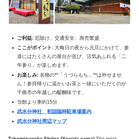
ご利益:
厄除け、交通安全、商売繁盛
ここがポイント:
大晦日の夜から元旦にかけて、参
道にはたくさんの屋台が並び、活気あふれる「二
年参り」が楽しめます。
お楽しみ:
名物の**「うづらもち」**は外せませ
ん！参拝帰りに温かいお茶と一緒にいただくのが
千曲市の年越しの醍醐味です。
当館より車約15分
武水分神社 初詣臨時駐車場案内
武水分神社周辺マップ
Takemizuwake Shrine (Yawata-sama)
The most