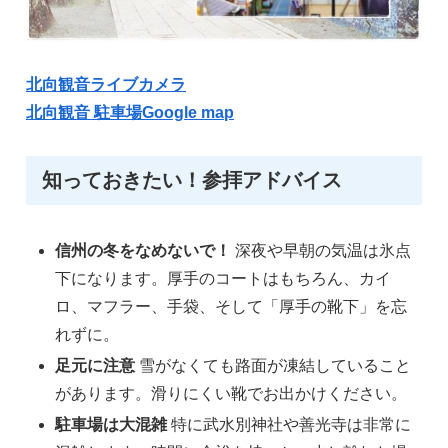
北向観音ライブカメラ
北向観音 駐車場Google map
知っておきたい！参拝アドバイス
信州の冬をなめないで！
深夜や早朝の気温は氷点
下になります。厚手のコートはもちろん、カイ
ロ、マフラー、手袋、そして「厚手の靴下」を忘
れずに。
足元に注意
雪がなくても路面が凍結していること
があります。滑りにくい靴でお出かけください。
駐車場は大混雑
特に武水別神社や善光寺は非常に