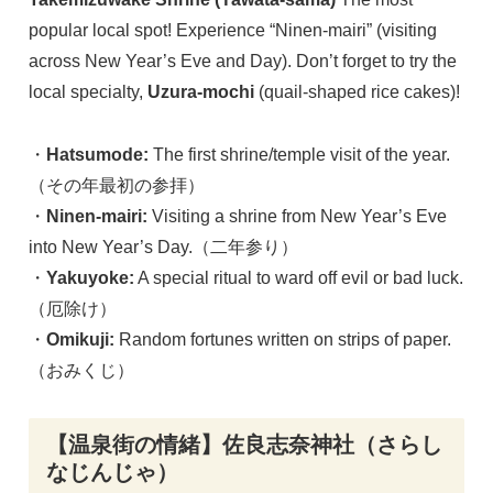
popular local spot! Experience “Ninen-mairi” (visiting
across New Year’s Eve and Day). Don’t forget to try the
local specialty,
Uzura-mochi
(quail-shaped rice cakes)!
・
Hatsumode:
The first shrine/temple visit of the year.
（その年最初の参拝）
・
Ninen-mairi:
Visiting a shrine from New Year’s Eve
into New Year’s Day.（二年参り）
・
Yakuyoke:
A special ritual to ward off evil or bad luck.
（厄除け）
・
Omikuji:
Random fortunes written on strips of paper.
（おみくじ）
【温泉街の情緒】佐良志奈神社（さらし
なじんじゃ）