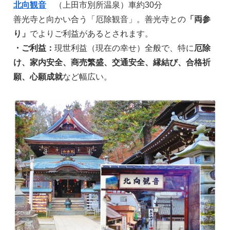
北向観音
（上田市別所温泉）車約30分
善光寺と向かい合う「厄除観音」。善光寺との
「両参
り」
でよりご利益があるとされます。
・ご利益：
現世利益（現在の幸せ）全般で、特に
厄除
け、家内安全、商売繁盛、交通安全、縁結び、合格祈
願、心願成就
など幅広い。