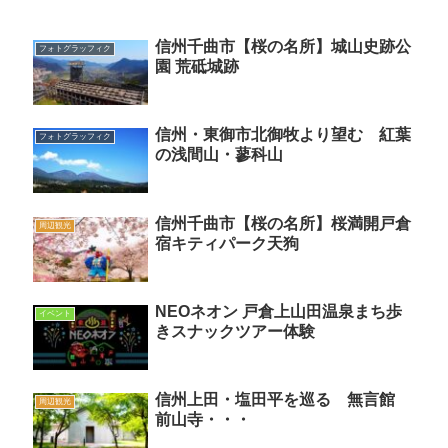
信州千曲市【桜の名所】城山史跡公
フォトグラッフィク
園 荒砥城跡
信州・東御市北御牧より望む 紅葉
フォトグラッフィク
の浅間山・蓼科山
信州千曲市【桜の名所】桜満開戸倉
周辺観光
宿キティパーク天狗
NEOネオン 戸倉上山田温泉まち歩
イベント
きスナックツアー体験
信州上田・塩田平を巡る 無言館
周辺観光
前山寺・・・