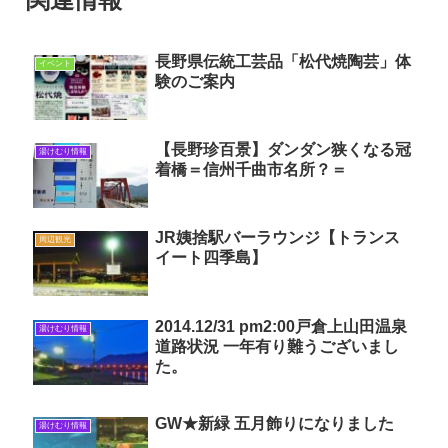
長野県伝統工芸品「松代焼陶芸」体
イベント
験のご案内
【長野珍百景】ダンダン狭くなる冠
湯けむり情報
着橋＝信州千曲市名所？＝
JR姨捨駅バーラウンジ【トランス
周辺観光
イート四季島】
2014.12/31 pm2:00戸倉上山田温泉
湯けむり情報
道路状況 一年有り難うございまし
た。
GW★新緑 五月飾りになりました
湯けむり情報