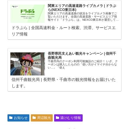
関東エリアの高速道路ライブカメラ | ドラぷ
ら(NEXCO東日本)
関東エリアの高速道路の状況をライブカメラ画像でご
覧いただけます。全国の高速道路・サービスエリア情
報サイト「ドラぷら」は、NEXCO東日本が運営してい
ます。ドライブ旅行やお車でのお出かけの、楽しい思
い出作りを演出します。
ドラぷら | 全国高速料金・ルート検索、渋滞、サービスエ
リア情報
長野県民支えあい観光キャンペーン | 信州千
曲観光局
千曲市内のクーポン利用可能施設のご紹介！ いざ、ク
ーポンは購入したものの「使い方がイマイチ分からな
い…」「使え
信州千曲観光局 | 長野県・千曲市の観光情報をお届けいた
します。
お知らせ
周辺観光
湯けむり情報