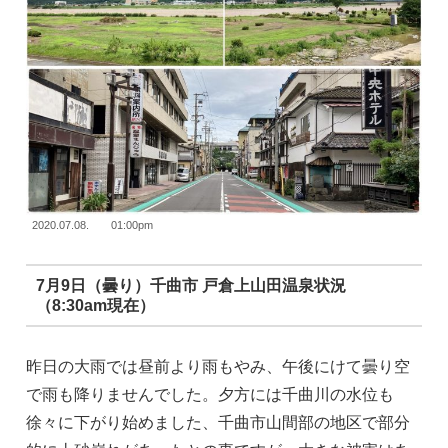
2020.07.08. 01:00pm
7月9日（曇り）千曲市 戸倉上山田温泉状況
（8:30am現在）
昨日の大雨では昼前より雨もやみ、午後にけて曇り空
で雨も降りませんでした。夕方には千曲川の水位も
徐々に下がり始めました、千曲市山間部の地区で部分