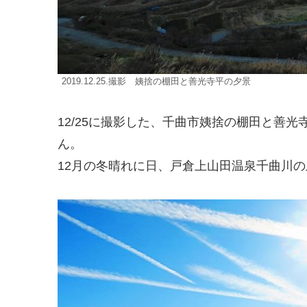
2019.12.25.撮影 姨捨の棚田と善光寺平の夕景
12/25に撮影した、千曲市姨捨の棚田と善
ん。
12月の冬晴れに日、戸倉上山田温泉千曲川