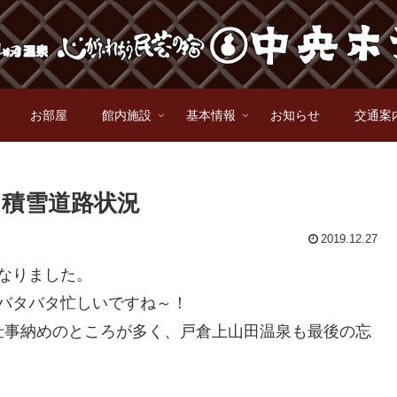
お部屋
館内施設
基本情報
お知らせ
交通案
・積雪道路状況
2019.12.27
なりました。
バタバタ忙しいですね～！
も仕事納めのところが多く、戸倉上山田温泉も最後の忘