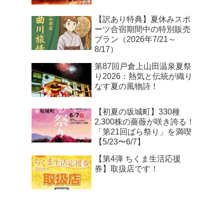
【訳あり特典】夏休みスポ
ーツ合宿期間中の特別販売
プラン（2026年7/21～
8/17）
第87回戸倉上山田温泉夏祭
り2026：熱気と伝統が織り
なす夏の風物詩！
【初夏の坂城町】330種
2,300株の薔薇が咲き誇る！
「第21回ばら祭り」を満喫
【5/23〜6/7】
【第4弾 ちくま生活応援
券】取扱店です！