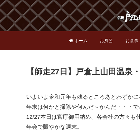
ホーム
お風呂
お食事
【師走27日】戸倉上山田温泉
いよいよ令和元年も残るところあとわずかに
年末は何かと掃除や何んだ～かんだ・・・で
12/27本日は官庁御用納め、各会社の方々
年会で賑やかな週末。