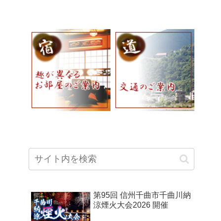
第95回 信州千曲市千曲川納
涼煙火大会2026 開催