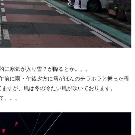
的に寒気が入り雪？が降るとか。。。
午前に雨・午後夕方に雪がほんのチラホラと舞った程
てますが、風は冬の冷たい風が吹いております。
て。。。