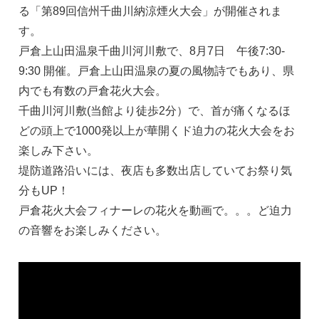
る「第89回信州千曲川納涼煙火大会」が開催されま
す。
戸倉上山田温泉千曲川河川敷で、8月7日 午後7:30-
9:30 開催。戸倉上山田温泉の夏の風物詩でもあり、県
内でも有数の戸倉花火大会。
千曲川河川敷(当館より徒歩2分）で、首が痛くなるほ
どの頭上で1000発以上が華開くド迫力の花火大会をお
楽しみ下さい。
堤防道路沿いには、夜店も多数出店していてお祭り気
分もUP！
戸倉花火大会フィナーレの花火を動画で。。。ど迫力
の音響をお楽しみください。