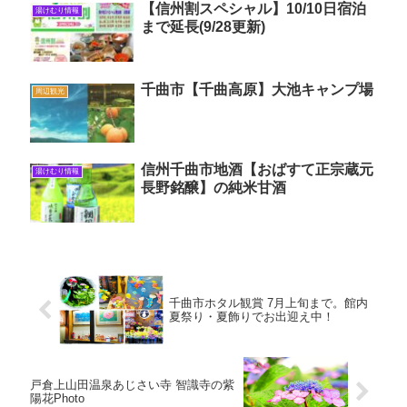
【信州割スペシャル】10/10日宿泊
湯けむり情報
まで延長(9/28更新)
千曲市【千曲高原】大池キャンプ場
周辺観光
信州千曲市地酒【おばすて正宗蔵元
湯けむり情報
長野銘醸】の純米甘酒
千曲市ホタル観賞 7月上旬まで。館内
夏祭り・夏飾りでお出迎え中！
戸倉上山田温泉あじさい寺 智識寺の紫
陽花Photo