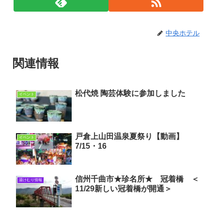
中央ホテル
関連情報
松代焼 陶芸体験に参加しました
イベント
戸倉上山田温泉夏祭り【動画】
イベント
7/15・16
信州千曲市★珍名所★ 冠着橋 ＜
湯けむり情報
11/29新しい冠着橋が開通＞