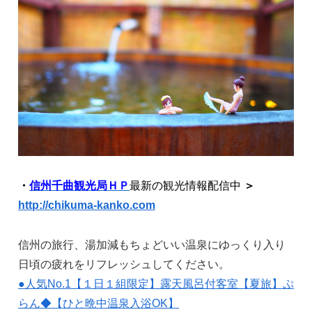
・
信州千曲観光局ＨＰ
最新の観光情報配信中
＞
http://chikuma-kanko.com
信州の旅行、湯加減もちょどいい温泉にゆっくり入り
日頃の疲れをリフレッシュしてください。
●人気No.1【１日１組限定】露天風呂付客室【夏旅】ぷ
らん◆【ひと晩中温泉入浴OK】