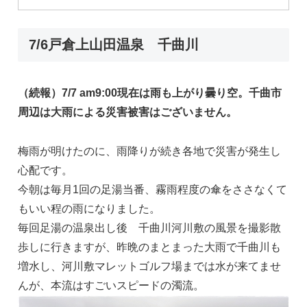
7/6戸倉上山田温泉 千曲川
（続報）7/7 am9:00現在は雨も上がり曇り空。千曲市
周辺は大雨による災害被害はございません。
梅雨が明けたのに、雨降りが続き各地で災害が発生し
心配です。
今朝は毎月1回の足湯当番、霧雨程度の傘をささなくて
もいい程の雨になりました。
毎回足湯の温泉出し後 千曲川河川敷の風景を撮影散
歩しに行きますが、昨晩のまとまった大雨で千曲川も
増水し、河川敷マレットゴルフ場までは水が来てませ
んが、本流はすごいスピードの濁流。