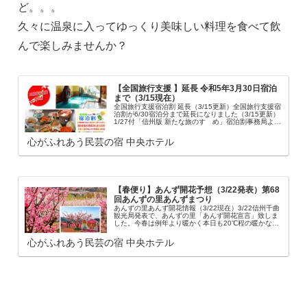
ど。。。
久々に温泉に入ってゆっくり美味しい料理を食べて飲
んで楽しみませんか？
【全国旅行支援 】延長 令和5年3月30日宿泊
まで（3/15現在）
全国旅行支援宿泊割 延長（3/15更新）全国旅行支援宿
泊割が6/30宿泊分まで延長になりました（3/15更新）
1/27付「信州版 新たな旅のすゝめ」宿泊割事務局より
連絡があり、「全国旅行支援」宿泊割の期間が延長に
なりました。【延長期間】令和...
心がふれあう民芸の宿 中央ホテル
【春便り】あんず開花予想（3/22発表）第68
回あんずの里あんずまつり
あんずの里あんず開花情報（3/22現在）3/22信州千曲
観光局発表で、あんずの里「あんず開花宣言」致しま
した。今春は例年より暖かく本日も20℃程の暖かな日
で、あんずの花も一気に咲き始めたようです！平年は3
月下旬頃から咲き始めるのですが、今年...
心がふれあう民芸の宿 中央ホテル