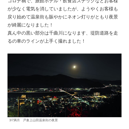
コロナ禍で、旅館ホテル・飲食店スナックなどお客様
が少なく電気を消していましたが、ようやくお客様も
戻り始めて温泉街も賑やかにネオン灯りがともり夜景
が綺麗になりました！
真ん中の黒い部分は千曲川になります、堤防道路を走
るの車のラインが上手く撮れました！
3/7満月 戸倉上山田温泉街の夜景