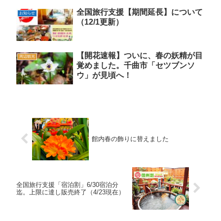
全国旅行支援【期間延長】について
お知らせ
（12/1更新）
【開花速報】ついに、春の妖精が目
周辺観光
覚めました。千曲市「セツブンソ
ウ」が見頃へ！
館内春の飾りに替えました
全国旅行支援「宿泊割」6/30宿泊分
迄。上限に達し販売終了（4/23現在）