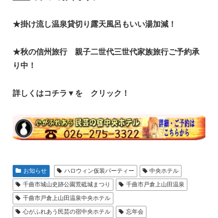
★掛け流し温泉貸切り露天風呂もいい湯加減！
★秋の信州
旅行 親子二世代三世代家族旅行ご予約承
り中！
詳しくはコチラ▼を クリック！
お知らせ
ハロウィン仮装パーティー
中央ホテル
千曲市城山史跡公園荒砥城まつり
千曲市戸倉上山田温泉
千曲市戸倉上山田温泉中央ホテル
心がふれあう民芸の宿中央ホテル
忘年会