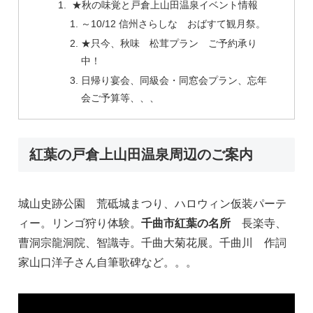
★秋の味覚と戸倉上山田温泉イベント情報
～10/12 信州さらしな おばすて観月祭。
★只今、秋味 松茸プラン ご予約承り
中！
日帰り宴会、同級会・同窓会プラン、忘年
会ご予算等、、、
紅葉の戸倉上山田温泉周辺のご案内
城山史跡公園 荒砥城まつり、ハロウィン仮装パーテ
ィー。リンゴ狩り体験。
千曲市紅葉の名所
長楽寺、
曹洞宗龍洞院、智識寺。千曲大菊花展。千曲川 作詞
家山口洋子さん自筆歌碑など。。。