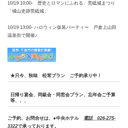
10/19 10:00- 歴史とロマンにふれる、荒砥城まつり
「城山史跡荒砥城」
10/19 13:00- ハロウィン仮装パーティー 戸倉上山田
温泉街で開催♪
★只今、秋味 松茸プラン ご予約承り中！
日帰り宴会、同級会・同窓会プラン、忘年会ご予算
等、、、
ご予約、お問合せは、●中央ホテル
電話 026-275-
3322
で承っております。