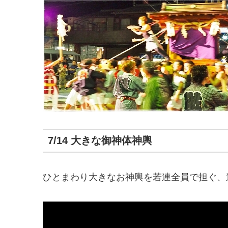
7/14 大きな御神体神輿
ひとまわり大きなお神輿を若連全員で担ぐ、