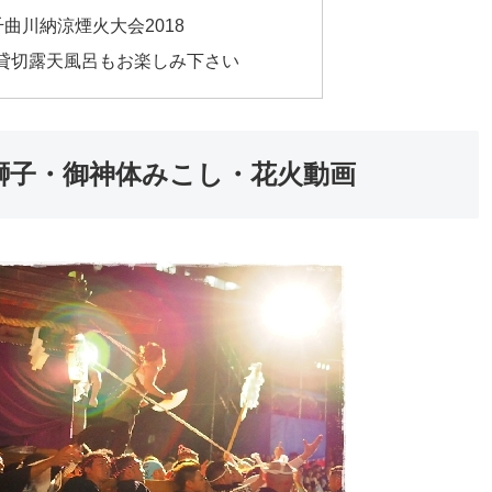
千曲川納涼煙火大会2018
貸切露天風呂もお楽しみ下さい
勇獅子・御神体みこし・花火動画