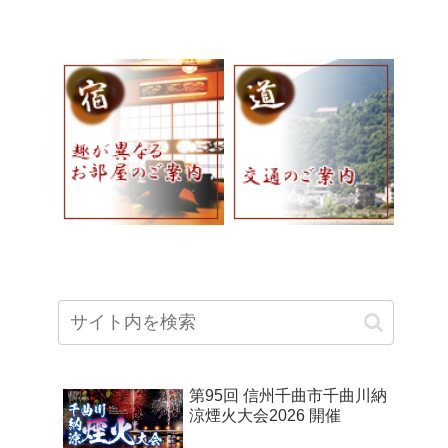
第95回 信州千曲市千曲川納
涼煙火大会2026 開催