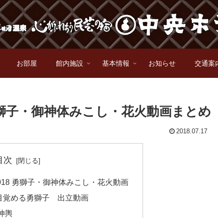
お部屋
館内施設
基本情報
お知らせ
交通案
勇獅子・御神体みこし・花火動画まとめ
2018.07.17
目次
18 勇獅子・御神体みこし・花火動画
ら目覚める勇獅子 出立動画
神体神輿