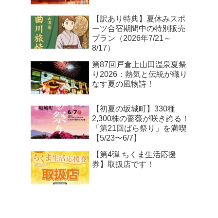
【訳あり特典】夏休みスポ
ーツ合宿期間中の特別販売
プラン（2026年7/21～
8/17）
第87回戸倉上山田温泉夏祭
り2026：熱気と伝統が織り
なす夏の風物詩！
【初夏の坂城町】330種
2,300株の薔薇が咲き誇る！
「第21回ばら祭り」を満喫
【5/23〜6/7】
【第4弾 ちくま生活応援
券】取扱店です！