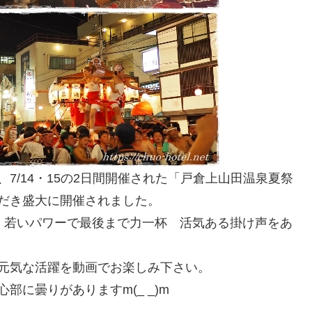
7/14・15の2日間開催された「戸倉上山田温泉夏祭
だき盛大に開催されました。
、若いパワーで最後まで力一杯 活気ある掛け声をあ
元気な活躍を動画でお楽しみ下さい。
に曇りがありますm(_ _)m