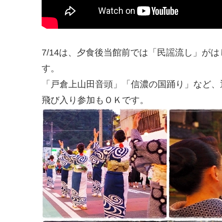
7/14は、夕食後当館前では「民謡流し」が
す。
「戸倉上山田音頭」「信濃の国踊り」など、
飛び入り参加もＯＫです。