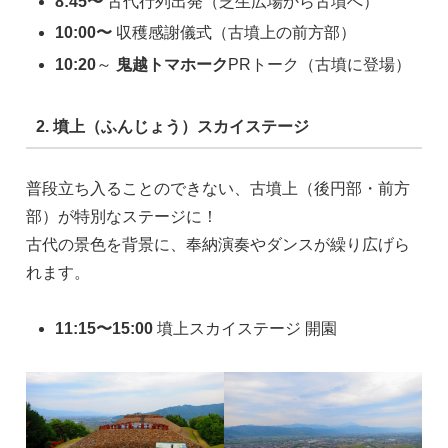
8:45〜
古代行列出発（芝生広場から古墳へ）
10:00〜
収穫感謝儀式（古墳上の前方部）
10:20
～
鬼越トマホーク
PRトーク（古墳に登場）
2. 墳上（ふんじょう）スカイステージ
普段立ち入ることのできない、古墳上（後円部・前方
部）が特別なステージに！
古代の景色を背景に、奉納演奏やダンスが繰り広げら
れます。
11:15〜15:00
墳上スカイステージ 開園