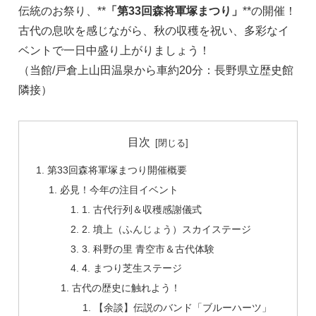
伝統のお祭り、**
「第33回森将軍塚まつり」
**の開催！
古代の息吹を感じながら、秋の収穫を祝い、多彩なイ
ベントで一日中盛り上がりましょう！
（当館/戸倉上山田温泉から車約20分：長野県立歴史館
隣接）
目次
第33回森将軍塚まつり開催概要
必見！今年の注目イベント
1. 古代行列＆収穫感謝儀式
2. 墳上（ふんじょう）スカイステージ
3. 科野の里 青空市＆古代体験
4. まつり芝生ステージ
古代の歴史に触れよう！
【余談】伝説のバンド「ブルーハーツ」