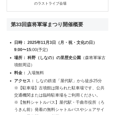
のラストライブ会場
第33回森将軍塚まつり開催概要
日時： 2025年11月3日（月・祝・文化の日）
9:00〜15:
00(予定)
場所： 科野（しなの）の里歴史公園
（森将軍塚古
墳館周辺）
料金：
入場無料
アクセス：
しなの鉄道「屋代駅」から徒歩25分
※【駐車場】古墳館は限られた駐車場です、公共
交通機関または臨時駐車場をご利用ください。
※【無料シャトルバス】屋代駅・千曲市役所（ろ
うきん前）発着の無料シャトルバスやシェアサイ