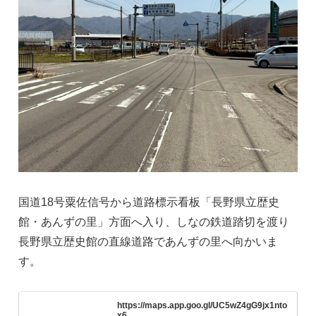
国道18号粟佐信号から道路標示看板「長野県立歴史
館・あんずの里」方面へ入り、しなの鉄道踏切を渡り
長野県立歴史館の直線道路であんずの里へ向かいま
す。
https://maps.app.goo.gl/UC5wZ4gG9jx1nto
x6