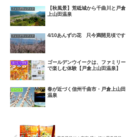
【秋風景】荒砥城から千曲川と戸倉
フォトグラッフィク
上山田温泉
4/10あんずの花 只今満開見頃です
フォトグラッフィク
ゴールデンウイークは、ファミリー
湯けむり情報
で楽しむ体験【戸倉上山田温泉】
春が近づく信州千曲市・戸倉上山田
イベント
温泉