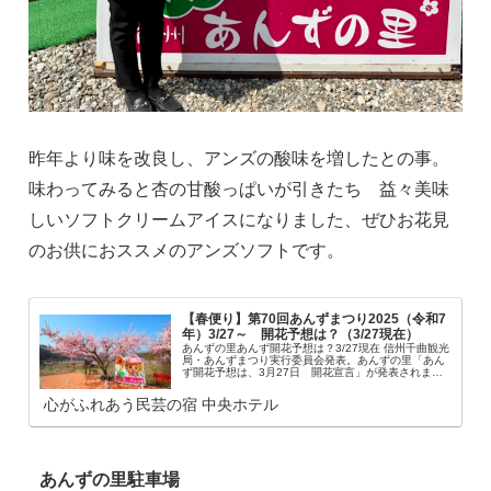
昨年より味を改良し、アンズの酸味を増したとの事。
味わってみると杏の甘酸っぱいが引きたち 益々美味
しいソフトクリームアイスになりました、ぜひお花見
のお供におススメのアンズソフトです。
【春便り】第70回あんずまつり2025（令和7
年）3/27～ 開花予想は？（3/27現在）
あんずの里あんず開花予想は？3/27現在 信州千曲観光
局・あんずまつり実行委員会発表。あんずの里「あん
ず開花予想は、3月27日 開花宣言」が発表されまし
た。あんずの里は平地の「開花宣言」から、徐々に中
間部＞山間部へと咲き始めていきます。あん...
心がふれあう民芸の宿 中央ホテル
あんずの里駐車場