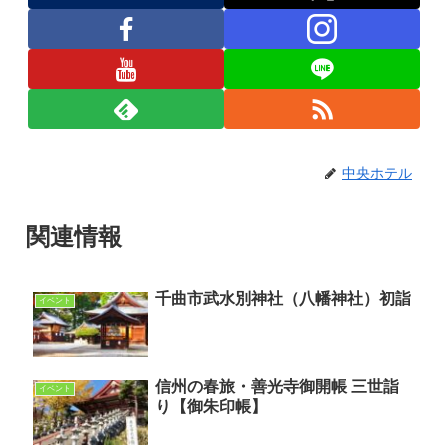
中央ホテル
関連情報
千曲市武水別神社（八幡神社）初詣
イベント
信州の春旅・善光寺御開帳 三世詣
イベント
り【御朱印帳】