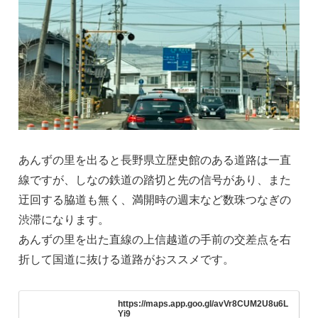
あんずの里を出ると長野県立歴史館のある道路は一直
線ですが、しなの鉄道の踏切と先の信号があり、また
迂回する脇道も無く、満開時の週末など数珠つなぎの
渋滞になります。
あんずの里を出た直線の上信越道の手前の交差点を右
折して国道に抜ける道路がおススメです。
https://maps.app.goo.gl/avVr8CUM2U8u6L
Yi9