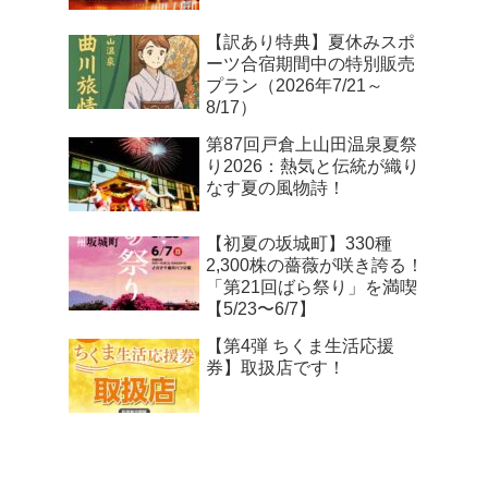
【訳あり特典】夏休みスポ
ーツ合宿期間中の特別販売
プラン（2026年7/21～
8/17）
第87回戸倉上山田温泉夏祭
り2026：熱気と伝統が織り
なす夏の風物詩！
【初夏の坂城町】330種
2,300株の薔薇が咲き誇る！
「第21回ばら祭り」を満喫
【5/23〜6/7】
【第4弾 ちくま生活応援
券】取扱店です！