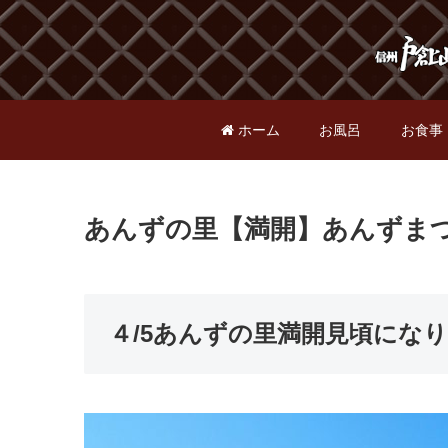
ホーム
お風呂
お食事
あんずの里【満開】あんずま
４/5あんずの里満開見頃にな