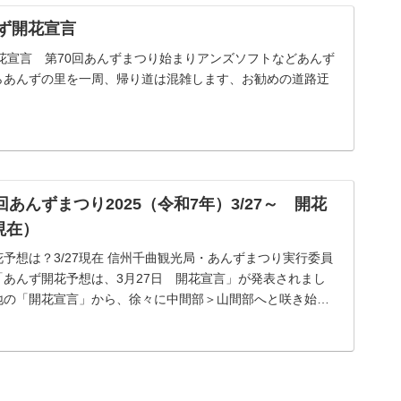
ず開花宣言
花宣言 第70回あんずまつり始まりアンズソフトなどあんず
らあんずの里を一周、帰り道は混雑します、お勧めの道路迂
回あんずまつり2025（令和7年）3/27～ 開花
現在）
予想は？3/27現在 信州千曲観光局・あんずまつり実行委員
あんず開花予想は、3月27日 開花宣言」が発表されまし
地の「開花宣言」から、徐々に中間部＞山間部へと咲き始め