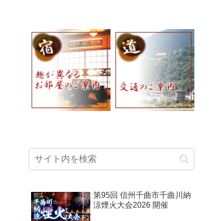
第95回 信州千曲市千曲川納
涼煙火大会2026 開催