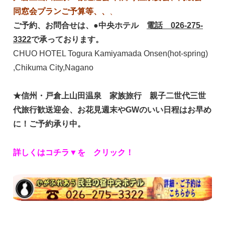
同窓会プランご予算等、、
、
ご予約、お問合せは、●中央ホテル
電話 026-275-
3322
で承っております。
CHUO HOTEL Togura Kamiyamada Onsen(hot-spring)
,Chikuma City,Nagano
★信州・戸倉上山田温泉 家族
旅行 親子二世代三世
代旅行歓送迎会、お花見週末やGWのいい日程はお早め
に！ご予約承り中。
詳しくはコチラ▼を クリック！