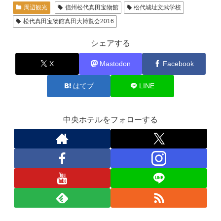
周辺観光
信州松代真田宝物館
松代城址文武学校
松代真田宝物館真田大博覧会2016
シェアする
X
Mastodon
Facebook
はてブ
LINE
中央ホテルをフォローする