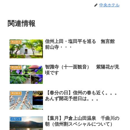
中央ホテル
関連情報
信州上田・塩田平を巡る 無言館
周辺観光
前山寺・・・
智識寺（十一面観音） 紫陽花が見
周辺観光
頃です
【春分の日】信州の春も近く。。。
周辺観光
あんず開花予想日は。。。
【葉月】戸倉上山田温泉 千曲川の
お知らせ
朝（信州割スペシャルについて）