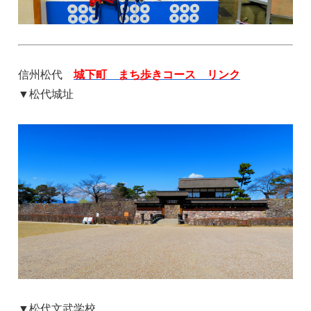
信州松代
城下町 まち歩きコース リンク
▼松代城址
▼松代文武学校