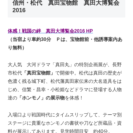
信州・松代 真田宝物館 真田大博覧会
2016
体感！戦国の絆 真田大博覧会2016 HP
（当宿より車約30分 Ｐは、宝物館前・他誘導案内あ
り無料）
大人気 大河ドラマ「真田丸」の特別企画展が、長野
市松代
「真田宝物館」
で開催中。松代は真田の歴史が
色濃く残る城下町、松代藩真田家伝来の大名道具をは
じめ、信繁・昌幸・小松姫などドラマに登場する人物
達の
「ホンモノ」の展示物
を体感！
入場口より戦国時代にタイムスリップして、テーマ別
ステージに貴重なホンモノの書状や刀など所蔵品・資
料が展示してあります。見学時間目安 約40分。