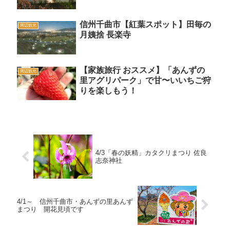
信州千曲市【紅葉スポット】田毎の
周辺観光
月姨捨 長楽寺
【家族旅行 おススメ】「あんずの
周辺観光
里アグリパーク」で甘〜いいちご狩
りを楽しもう！
4/3「春の妖精」カタクリまつり 佐良
志奈神社
4/1～ 信州千曲市・あんずの里あんず
まつり 開花見頃です