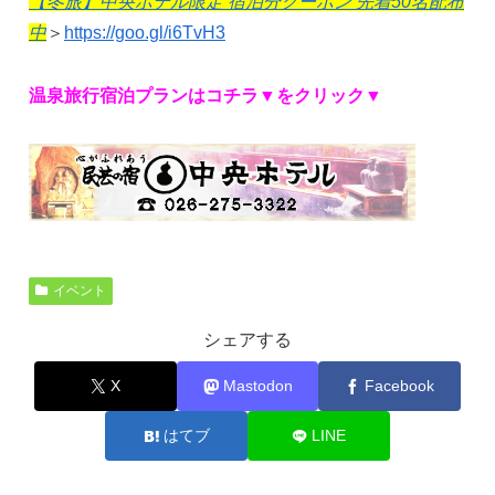
【冬旅】中央ホテル限定 宿泊分クーポン 先着50名配布
中
＞
https://goo.gl/i6TvH3
温泉旅行宿泊プランはコチラ▼をクリック▼
イベント
シェアする
X
Mastodon
Facebook
はてブ
LINE