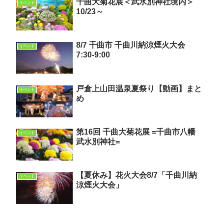
千曲大菊花展＜武水別神社境内＞
イベント
10/23～
8/7 千曲市 千曲川納涼煙火大会
イベント
7:30-9:00
戸倉上山田温泉夏祭り【動画】まと
イベント
め
第16回 千曲大菊花展 =千曲市八幡
イベント
武水別神社=
【夏休み】花火大会8/7「千曲川納
イベント
涼煙火大会」