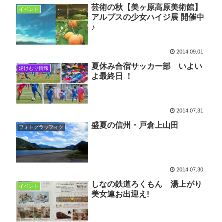
芸術の秋【美ヶ原高原美術館】
イベント
アルプスの少女ハイジ展 開催中
♪
2014.09.01
夏休み合宿サッカー部 いよい
湯けむり情報
よ最終日 ！
2014.07.31
盛夏の信州・戸倉上山田
フォトグラッフィク
2014.07.30
しなの鉄道ろくもん 湯上がり
イベント
美女連お出迎え!