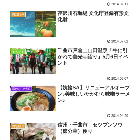
2014.07.11
荏沢川石堰堤 文化庁登録有形文
周辺観光
化財
2014.07.02
千曲市戸倉上山田温泉「牛に引
イベント
かれて善光寺詣り」5月6日イベ
ント
2014.05.07
【姨捨SA】リニューアルオープ
湯けむり情報
ン♪美味しいたかむら味噌ラーメ
ン♪
2014.04.20
信州・千曲市 セツブンソウ
周辺観光
（節分草）便り