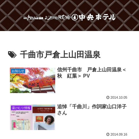
千曲市戸倉上山田温泉
信州千曲市 戸倉上山田温泉＜
お知らせ
秋 紅葉＞ PV
2014.10.05
追悼「千曲川」作詞家山口洋子
湯けむり情報
さん
2014.09.16