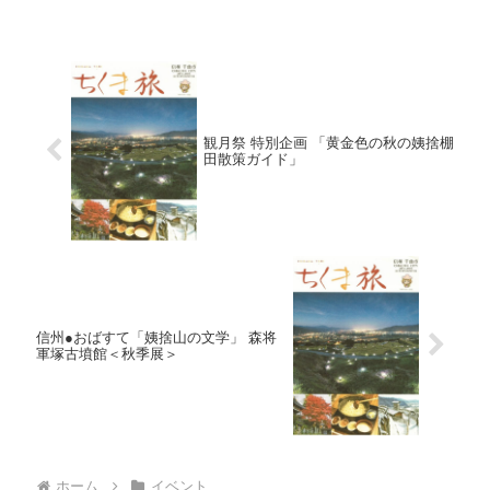
観月祭 特別企画 「黄金色の秋の姨捨棚
田散策ガイド」
信州●おばすて「姨捨山の文学」 森将
軍塚古墳館＜秋季展＞
ホーム
イベント