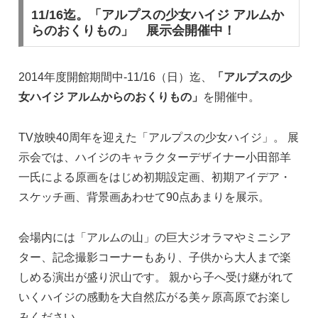
11/16迄。「アルプスの少女ハイジ アルムか
らのおくりもの」 展示会開催中！
2014年度開館期間中-11/16（日）迄、
「アルプスの少
女ハイジ アルムからのおくりもの」
を開催中。
TV放映40周年を迎えた「アルプスの少女ハイジ」。 展
示会では、ハイジのキャラクターデザイナー小田部羊
一氏による原画をはじめ初期設定画、初期アイデア・
スケッチ画、背景画あわせて90点あまりを展示。
会場内には「アルムの山」の巨大ジオラマやミニシア
ター、記念撮影コーナーもあり、子供から大人まで楽
しめる演出が盛り沢山です。 親から子へ受け継がれて
いくハイジの感動を大自然広がる美ヶ原高原でお楽し
みください。