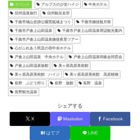
イベント
アルプスの少女ハイジ
中央ホテル
信州温泉旅行
信州観光名所
千曲市城山史跡公園荒砥城まつり
千曲市姨捨観月祭
千曲市戸倉上山田温泉
千曲市戸倉上山田温泉周辺観光案内
千曲市戸倉上山田温泉姨捨夜景ツアー
心がふれあう民芸の宿中央ホテル
戸倉上山田温泉 中央ホテル
戸倉上山田温泉同級会同窓会
戸倉上山田温泉旅館
美ヶ原高原美術館
美ヶ原高原美術館 ハイジ
美ヶ原高原美術館 高原植物
長野 ぶどう狩り
長野 旅館
長野 温泉
長野観光温泉
シェアする
X
Mastodon
Facebook
はてブ
LINE