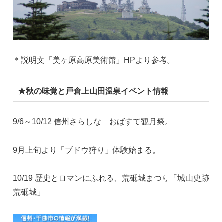
＊説明文「美ヶ原高原美術館」HPより参考。
★秋の味覚と戸倉上山田温泉イベント情報
9/6～10/12 信州さらしな おばすて観月祭。
9月上旬より「ブドウ狩り」体験始まる。
10/19 歴史とロマンにふれる、荒砥城まつり「城山史跡
荒砥城」