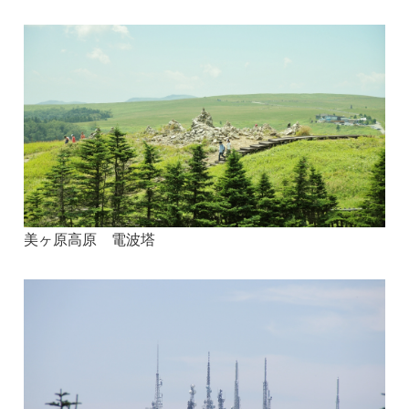
美ヶ原高原 電波塔