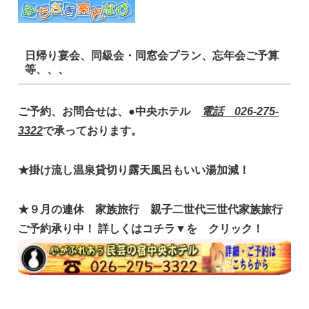
日帰り宴会、同級会・同窓会プラン、忘年会ご予算
等、、、
ご予約、お問合せは、●中央ホテル
電話 026-275-
3322
で承っております。
★掛け流し温泉貸切り露天風呂もいい湯加減！
★９月の連休 家族旅行 親子二世代三世代家族旅行
ご予約承り中！
詳しくはコチラ▼を クリック！