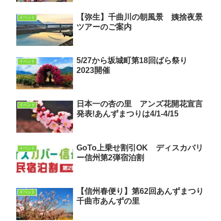
【弥生】千曲川の朝風景 姨捨夜景
イベント
ツアーのご案内
5/27から坂城町第18回ばら祭り
イベント
2023開催
日本一の杏の里 アンズ花開花宣言
イベント
発表!あんずまつりは4/1-4/15
GoTo上乗せ割引OK ディスカバリ
イベント
ー信州第2弾宿泊割
【信州春便り】第62回あんずまつり
イベント
千曲市あんずの里