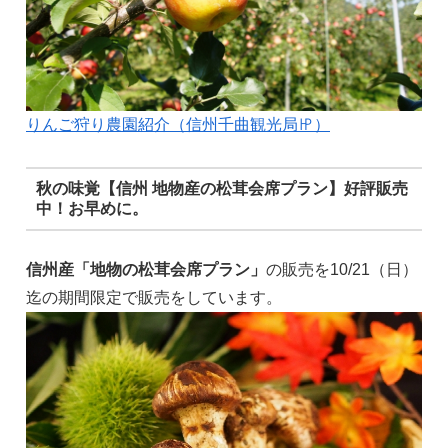
りんご狩り農園紹介（信州千曲観光局㏋）
秋の味覚【信州 地物産の松茸会席プラン】好評販売
中！お早めに。
信州産「地物の松茸会席プラン」
の販売を10/21（日）
迄の期間限定で販売をしています。