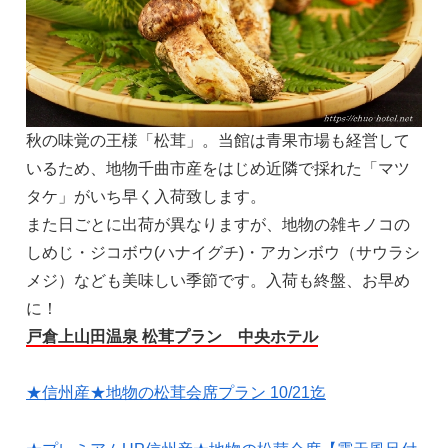
秋の味覚の王様「松茸」。当館は青果市場も経営して
いるため、地物千曲市産をはじめ近隣で採れた「マツ
タケ」がいち早く入荷致します。
また日ごとに出荷が異なりますが、地物の雑キノコの
しめじ・ジコボウ(ハナイグチ)・アカンボウ（サウラシ
メジ）なども美味しい季節です。入荷も終盤、お早め
に！
戸倉上山田温泉 松茸プラン 中央ホテル
★信州産★地物の松茸会席プラン 10/21迄