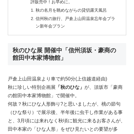
評販売中！お早めに。
秋の名月を眺めながらの貸切露天風呂
信州秋の旅行、戸倉上山田温泉忘年会プラ
ン新年会プラン
秋のひな展 開催中「信州須坂・豪商の
館田中本家博物館」
戸倉上山田温泉より車で約50分(上信越道経由)
秋に珍しい特別企画展
「秋のひな」
が、須坂市「豪商
の館田中本家博物館」で開催中。
何故？秋にひな人形飾り?と思いましたが、桃の節句
（ひな祭り）で展示後、半年後に虫干し作業がある事
と、3月頃には来れなく秋頃に観光に来るお客さんが、
田中本家の「ひな人形」をぜひ見たいとの要望が多