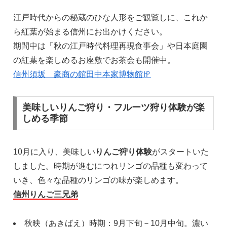
江戸時代からの秘蔵のひな人形をご観覧しに、これか
ら紅葉が始まる信州にお出かけください。
期間中は「秋の江戸時代料理再現食事会」や日本庭園
の紅葉を楽しめるお座敷でお茶会も開催中。
信州須坂 豪商の館田中本家博物館㏋
美味しいりんご狩り・フルーツ狩り体験が楽
しめる季節
10月に入り、美味しい
りんご狩り体験
がスタートいた
しました。時期が進むにつれリンゴの品種も変わって
いき、色々な品種のリンゴの味が楽しめます。
信州りんご三兄弟
秋映（あきばえ）時期：9月下旬－10月中旬。濃い