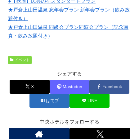
●【秋旅】民芸の宿スタンダードプラン
★戸倉上山田温泉 忘年会プラン 新年会プラン（飲み放
題付き）
★戸倉上山田温泉 同級会プラン同窓会プラン（記念写
真・飲み放題付き）
イベント
シェアする
X
Mastodon
Facebook
はてブ
LINE
中央ホテルをフォローする