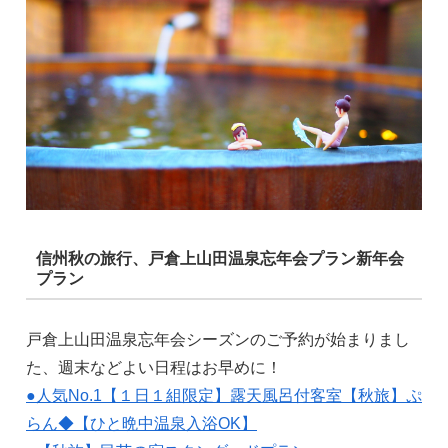
信州秋の旅行、戸倉上山田温泉忘年会プラン新年会
プラン
戸倉上山田温泉忘年会シーズンのご予約が始まりまし
た、週末などよい日程はお早めに！
●人気No.1【１日１組限定】露天風呂付客室【秋旅】ぷ
らん◆【ひと晩中温泉入浴OK】