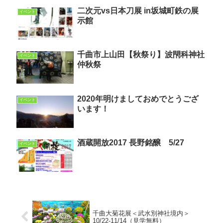
二次元vs日本刀展 in坂城町鉄の展
イベント
示館
千曲市上山田【秋祭り】波閇科神社
イベント
仲秋祭
2020年明けましておめでとうござ
イベント
います！
酒蔵開放2017 長野銘醸 5/27
イベント
千曲大菊花展＜武水別神社境内＞
10/22-11/14（見学無料）