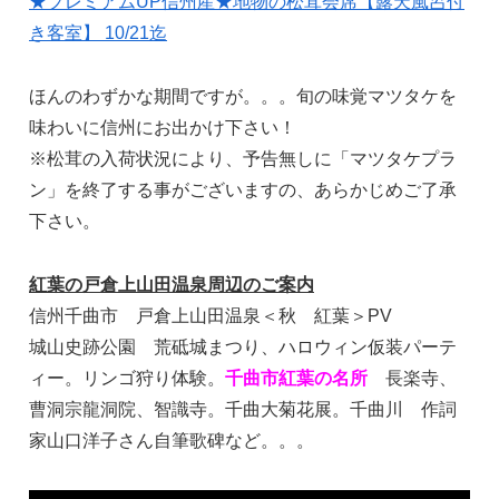
★プレミアムUP信州産★地物の松茸会席【露天風呂付
き客室】 10/21迄
ほんのわずかな期間ですが。。。旬の味覚マツタケを
味わいに信州にお出かけ下さい！
※松茸の入荷状況により、予告無しに「マツタケプラ
ン」を終了する事がございますの、あらかじめご了承
下さい。
紅葉の戸倉上山田温泉周辺のご案内
信州千曲市 戸倉上山田温泉＜秋 紅葉＞PV
城山史跡公園 荒砥城まつり、ハロウィン仮装パーテ
ィー。リンゴ狩り体験。
千曲市紅葉の名所
長楽寺、
曹洞宗龍洞院、智識寺。千曲大菊花展。千曲川 作詞
家山口洋子さん自筆歌碑など。。。