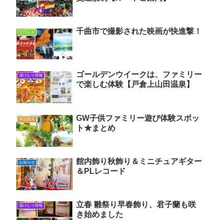
千曲市で撮影された映画が快進撃！
イベント
ゴールデンウイークは、ファミリー
湯けむり情報
で楽しむ体験【戸倉上山田温泉】
GW子供ファミリー遊び体験スポッ
周辺観光
ト★まとめ
館内飾り秋飾り＆ミニチュアギター
お知らせ
＆PLレコード
立春 雛祭り早春飾り、君子蘭も咲
湯けむり情報
き始めました