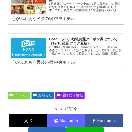
9月連休シルバーウィーク中は、3月以降初めての満館
になり大勢のお客様にご利用いただき感謝いたしま
す。コロナ禍で久々の満館の日々で業務もバタバタで
ご迷惑なところも多々あった思いますが。。。ご来館
のお客様の方々も感染予防対策を各自して頂いてお
心がふれあう民芸の宿 中央ホテル
り...
GoToトラベル地域共通クーポン券について
（12/16変更 ブログ更新）
2020年12月16日から、Yahooトラベル、一休.com、
るるぶトラベル ゆこゆこネット が、QRコードから
「紙クーポン」対応に変更なりました。当館 飲物
等・売店でも使用できます。2020年 12/28~2021年
1/11の期間は、全...
心がふれあう民芸の宿 中央ホテル
イベント
お知らせ
湯けむり情報
シェアする
X
Mastodon
Facebook