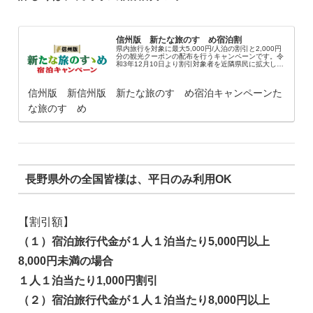
信州版 新たな旅のすゝめ宿泊割
県内旅行を対象に最大5,000円/人泊の割引と​2,000円
分の観光クーポンの配布を行うキャンペーンです。令
和3年12月10日より割引対象者を近隣県民に拡大しま
した。施設情報・事業者の登録申請もこちらで受付中
です。 事業の詳細についてはこち...
信州版 新信州版 新たな旅のすゝめ宿泊キャンペーンた
な旅のすゝめ
長野県外の全国皆様は、平日のみ利用OK
【割引額】
（１）宿泊旅行代金が１人１泊当たり5,000円以上
8,000円未満の場合
１人１泊当たり1,000円割引
（２）宿泊旅行代金が１人１泊当たり8,000円以上