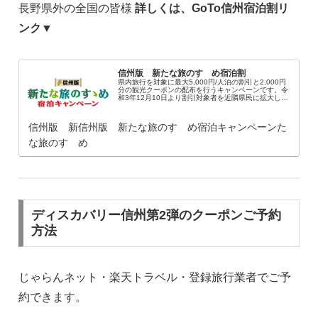
長野県外の全国の皆様
詳しくは、GoTo信州宿泊割リ
ンク▼
信州版 新たな旅のすゝめ宿泊割
県内旅行を対象に最大5,000円/人泊の割引と​2,000円
分の観光クーポンの配布を行うキャンペーンです。令
和3年12月10日より割引対象者を近隣県民に拡大しま
した。施設情報・事業者の登録申請もこちらで受付中
です。 事業の詳細についてはこち...
信州版 新信州版 新たな旅のすゝめ宿泊キャンペーンた
な旅のすゝめ
ディスカバリー信州第2弾のクーポンご予約
方法
じゃらんネット・楽天トラベル・登録旅行業者でご予
約できます。