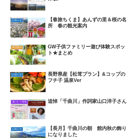
【春旅ちくま】あんずの里＆桜の名
お知らせ
所 春の観光案内
GW子供ファミリー遊び体験スポッ
周辺観光
ト★まとめ
長野県産【松茸プラン】&コップの
お知らせ
フチ子 温泉Ver
追悼「千曲川」作詞家山口洋子さん
湯けむり情報
【長月】千曲川の朝 館内秋の飾り
お知らせ
になりました