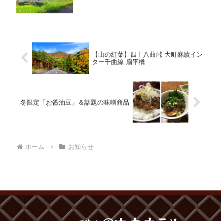
【山の紅葉】四十八曲峠 大町麻績イン
ター千曲線 扇平橋
冬限定「お醤油豆」＆話題の味噌商品
ホーム
お知らせ