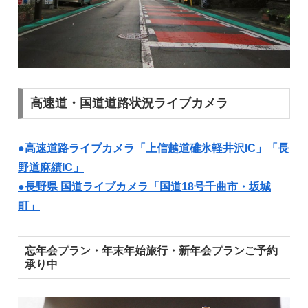
高速道・国道道路状況ライブカメラ
●高速道路ライブカメラ「上信越道碓氷軽井沢IC」「長
野道麻績IC」
●長野県 国道ライブカメラ「国道18号千曲市・坂城
町」
忘年会プラン・年末年始旅行・新年会プランご予約
承り中