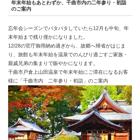
年末年始もあとわずか、千曲市内の二年参り・初詣
のご案内
忘年会シーズンでバタバタしていたら12月も中旬、年
末年始まで残り僅かになりました。
12/28の官庁御用納め過ぎから、故郷へ帰省がはじま
り、旅館も年末年始を温泉でのんびり過ごすご家族・
親戚兄弟の集まりで賑やかになります。
千曲市戸倉上山田温泉で年末年始にご滞在になるお客
様に「千曲市内 二年参り・初詣」のご案内