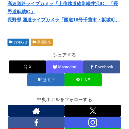
高速道路ライブカメラ「上信越道碓氷軽井沢IC」「長
野道麻績IC」
長野県 国道ライブカメラ「国道18号千曲市・坂城町」
お知らせ
周辺観光
シェアする
X
Mastodon
Facebook
はてブ
LINE
中央ホテルをフォローする