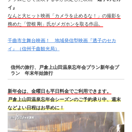
イ』
なんと大ヒット映画「カメラを止めるな！」の撮影を
務めた「曽根 剛」氏がメガホンを取る作品。
千曲市主舞台映画！ 地域発信型映画『透子のセカ
イ』（信州千曲観光局）
信州の旅行、戸倉上山田温泉忘年会プラン新年会プ
ラン 年末年始旅行
新年会は、金曜日も平日料金でご利用できます。
戸倉上山田温泉忘年会シーズンのご予約承り中、週末
などよい日程はお早めに！