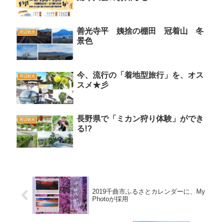
善光寺平 姨捨の棚田 冠着山 冬
周辺観光
景色
今、流行の「着地型旅行」を、オス
周辺観光
スメ★彡
長野県で「ミカン狩り体験」ができ
周辺観光
る!?
2019千曲市ふるさとカレンダーに、My
Photoが採用