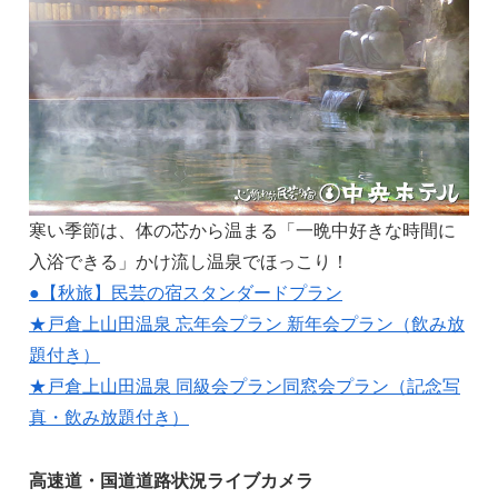
寒い季節は、体の芯から温まる「一晩中好きな時間に
入浴できる」かけ流し温泉でほっこり！
●【秋旅】民芸の宿スタンダードプラン
★戸倉上山田温泉 忘年会プラン 新年会プラン（飲み放
題付き）
★戸倉上山田温泉 同級会プラン同窓会プラン（記念写
真・飲み放題付き）
高速道・国道道路状況ライブカメラ