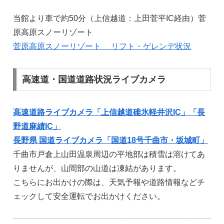
当館より車で約50分（上信越道：上田菅平IC経由）菅
原高原スノーリゾート
菅原高原スノーリゾート リフト・ゲレンデ状況
高速道・国道道路状況ライブカメラ
高速道路ライブカメラ「上信越道碓氷軽井沢IC」「長
野道麻績IC」
長野県 国道ライブカメラ「国道18号千曲市・坂城町」
千曲市戸倉上山田温泉周辺の平地部は積雪は溶けてあ
りませんが、山間部の山道は凍結があります。
こちらにお出かけの際は、天気予報や道路情報などチ
ェックして安全運転でお出かけください。