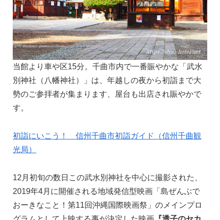
当館より車や区15分。千曲市内で一番賑やかな「武水
別神社（八幡神社）」は、年越しの夜から初詣まで大
勢のご参拝者が集まります、屋台も出店され賑やかで
す。
初詣にいこう！ 信州千曲市初詣ガイド（信州千曲観
光局）
12月初旬の数日この武水別神社を中心に撮影された、
2019年4月に開催される地域発信型映画「島ぜんぶで
おーきなこと！第11回沖縄国際映画祭」のメインプロ
グラムとして上映する事が決定した映画
『透子のセカ