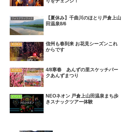
りをチェンジ！
【夏休み】千曲川のほとり戸倉上山
フォトグラッフィク
田温泉8/6
信州も春到来 お花見シーズンこれ
周辺観光
からです
4/8寒春 あんずの里スケッチパー
周辺観光
クあんずまつり
NEOネオン 戸倉上山田温泉まち歩
イベント
きスナックツアー体験