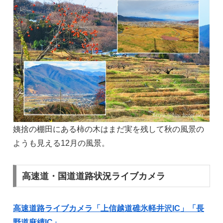
姨捨の棚田にある柿の木はまだ実を残して秋の風景の
ようも見える12月の風景。
高速道・国道道路状況ライブカメラ
高速道路ライブカメラ「上信越道碓氷軽井沢IC」「長
野道麻績IC」