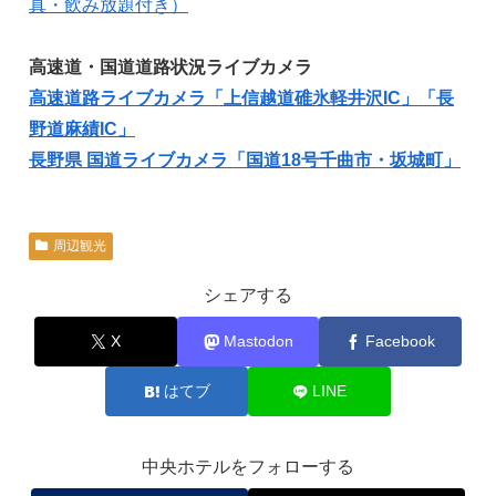
真・飲み放題付き）
高速道・国道道路状況ライブカメラ
高速道路ライブカメラ「上信越道碓氷軽井沢IC」「長
野道麻績IC」
長野県 国道ライブカメラ「国道18号千曲市・坂城町」
周辺観光
シェアする
X
Mastodon
Facebook
はてブ
LINE
中央ホテルをフォローする