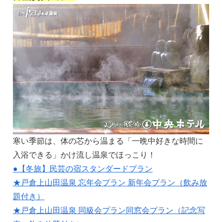
寒い季節は、体の芯から温まる「一晩中好きな時間に
入浴できる」かけ流し温泉でほっこり！
●【冬旅】民芸の宿スタンダードプラン
★戸倉上山田温泉 忘年会プラン 新年会プラン（飲み放
題付き）
★戸倉上山田温泉 同級会プラン同窓会プラン（記念写