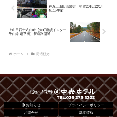
戸倉上山田温泉街 初雪2018.12/14
夜.15午前.
上山田四十八曲峠【大町麻績インター
千曲線 扇平橋】新道路開通
ホーム
周辺観光
お知らせ
プライバシーポリシー
お問合せ
基本情報