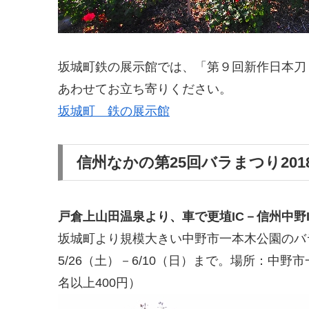
坂城町鉄の展示館では、「第９回新作日本刀
あわせてお立ち寄りください。
坂城町 鉄の展示館
信州なかの第25回バラまつり201
戸倉上山田温泉より、車で更埴IC－信州中野I
坂城町より規模大きい中野市一本木公園のバ
5/26（土）－6/10（日）まで。場所：中野
名以上400円）