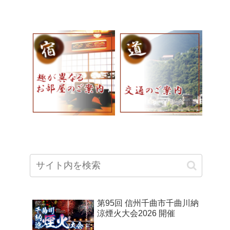
第95回 信州千曲市千曲川納
涼煙火大会2026 開催