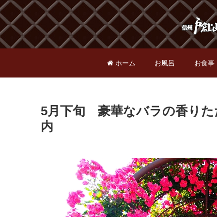
ホーム
お風呂
お食事
5月下旬 豪華なバラの香り
内