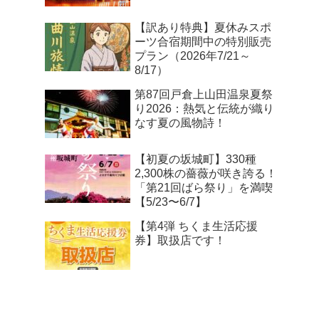
【訳あり特典】夏休みスポ
ーツ合宿期間中の特別販売
プラン（2026年7/21～
8/17）
第87回戸倉上山田温泉夏祭
り2026：熱気と伝統が織り
なす夏の風物詩！
【初夏の坂城町】330種
2,300株の薔薇が咲き誇る！
「第21回ばら祭り」を満喫
【5/23〜6/7】
【第4弾 ちくま生活応援
券】取扱店です！