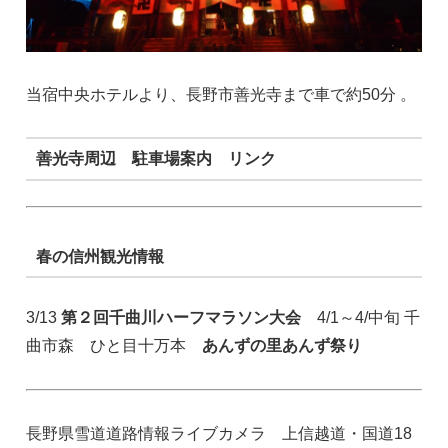
当宿中央ホテルより、長野市善光寺まで車で約50分 。
善光寺周辺 駐車場案内 リンク
春の信州観光情報
3/13
第２回千曲川ハーフマラソン大会
4/1～4/中旬 千
曲市森 ひと目十万本
あんずの里あんず祭り
長野県雪道道路情報ライブカメラ 上信越道・国道18