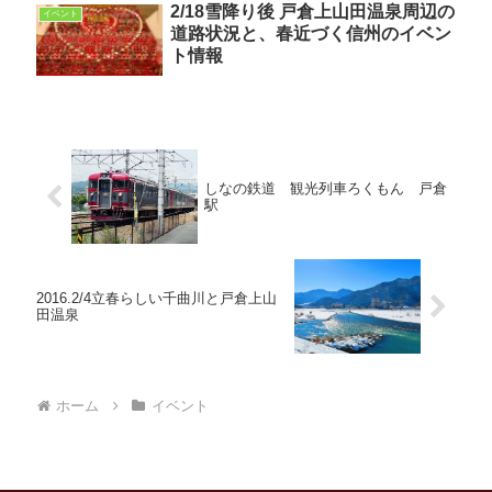
2/18雪降り後 戸倉上山田温泉周辺の
イベント
道路状況と、春近づく信州のイベン
ト情報
しなの鉄道 観光列車ろくもん 戸倉
駅
2016.2/4立春らしい千曲川と戸倉上山
田温泉
ホーム
イベント