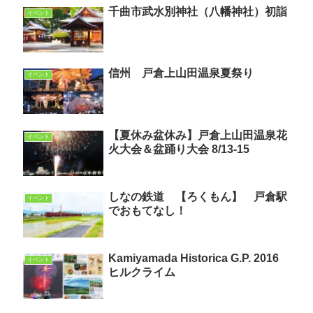
千曲市武水別神社（八幡神社）初詣
イベント
信州 戸倉上山田温泉夏祭り
イベント
【夏休み盆休み】戸倉上山田温泉花
イベント
火大会＆盆踊り大会 8/13-15
しなの鉄道 【ろくもん】 戸倉駅
イベント
でおもてなし！
Kamiyamada Historica G.P. 2016
イベント
ヒルクライム