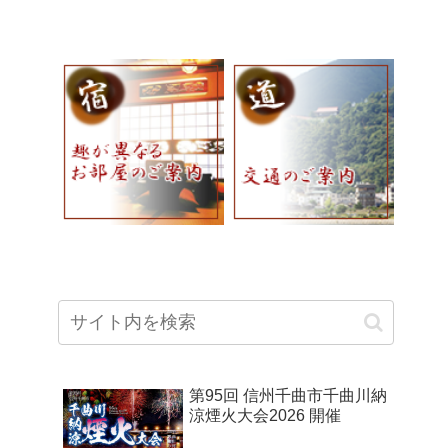
第95回 信州千曲市千曲川納
涼煙火大会2026 開催