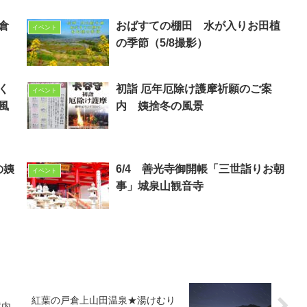
倉
おばすての棚田 水が入りお田植
イベント
の季節（5/8撮影）
く
初詣 厄年厄除け護摩祈願のご案
イベント
風
内 姨捨冬の風景
の姨
6/4 善光寺御開帳「三世詣りお朝
イベント
事」城泉山観音寺
紅葉の戸倉上山田温泉★湯けむり
案内