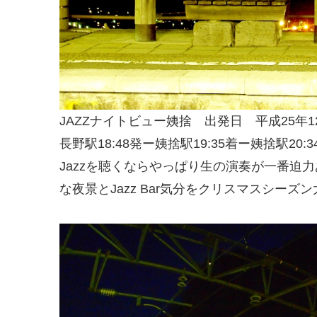
JAZZナイトビュー姨捨 出発日 平成25年1
長野駅18:48発ー姨捨駅19:35着ー姨捨駅20:3
Jazzを聴くならやっぱり生の演奏が一番迫
な夜景とJazz Bar気分をクリスマスシー