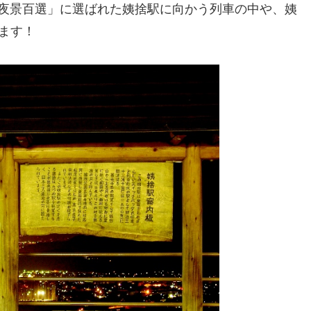
夜景百選」に選ばれた姨捨駅に向かう列車の中や、姨
めます！