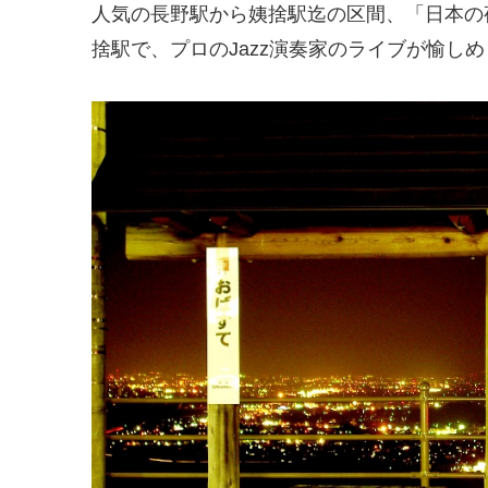
人気の長野駅から姨捨駅迄の区間、「日本の
捨駅で、プロのJazz演奏家のライブが愉し