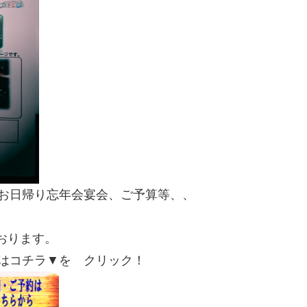
お日帰り忘年会宴会、ご予算等、、
おります。
はコチラ▼を クリック！