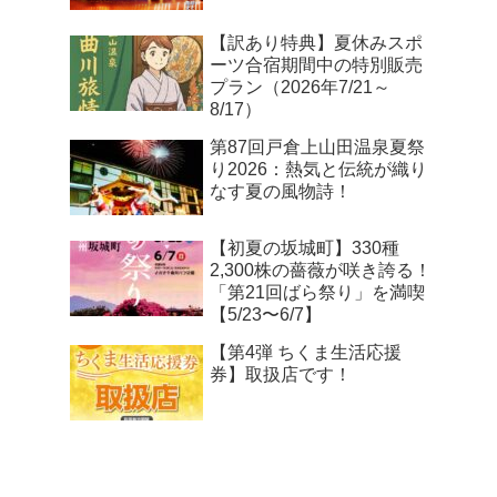
【訳あり特典】夏休みスポ
ーツ合宿期間中の特別販売
プラン（2026年7/21～
8/17）
第87回戸倉上山田温泉夏祭
り2026：熱気と伝統が織り
なす夏の風物詩！
【初夏の坂城町】330種
2,300株の薔薇が咲き誇る！
「第21回ばら祭り」を満喫
【5/23〜6/7】
【第4弾 ちくま生活応援
券】取扱店です！