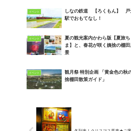
しなの鉄道 【ろくもん】 戸
イベント
駅でおもてなし！
夏の観光案内かわら版【夏旅ち
イベント
ま】と、春花が咲く姨捨の棚田
景
観月祭 特別企画 「黄金色の秋
イベント
捨棚田散策ガイド」
冬到来！クリスマス馬車★ご