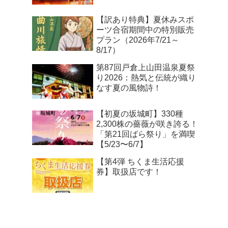
【訳あり特典】夏休みスポ
ーツ合宿期間中の特別販売
プラン（2026年7/21～
8/17）
第87回戸倉上山田温泉夏祭
り2026：熱気と伝統が織り
なす夏の風物詩！
【初夏の坂城町】330種
2,300株の薔薇が咲き誇る！
「第21回ばら祭り」を満喫
【5/23〜6/7】
【第4弾 ちくま生活応援
券】取扱店です！