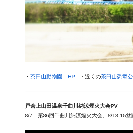
・
茶臼山動物園 HP
・近くの
茶臼山恐竜公
戸倉上山田温泉千曲川納涼煙火大会PV
8/7 第86回千曲川納涼煙火大会、8/13-15