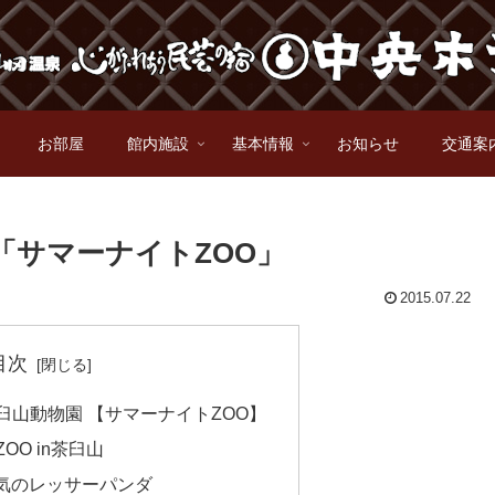
お部屋
館内施設
基本情報
お知らせ
交通案
「サマーナイトZOO」
2015.07.22
目次
臼山動物園 【サマーナイトZOO】
OO in茶臼山
気のレッサーパンダ