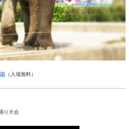
園
（入場無料）
盆踊り大会