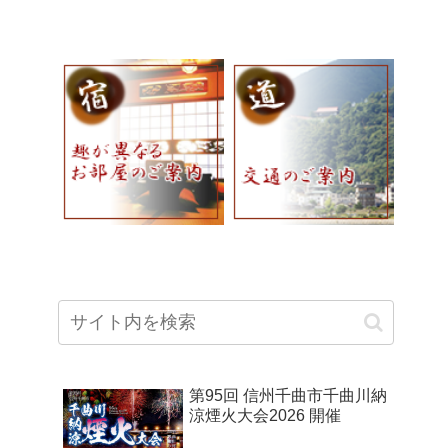
第95回 信州千曲市千曲川納
涼煙火大会2026 開催