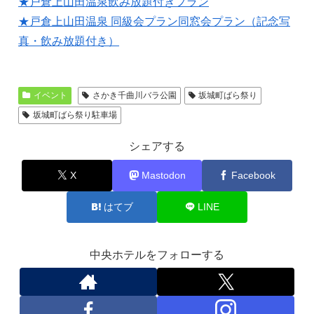
★戸倉上山田温泉飲み放題付きプラン
★戸倉上山田温泉 同級会プラン同窓会プラン（記念写
真・飲み放題付き）
イベント
さかき千曲川バラ公園
坂城町ばら祭り
坂城町ばら祭り駐車場
シェアする
X
Mastodon
Facebook
はてブ
LINE
中央ホテルをフォローする