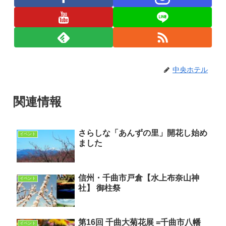
中央ホテル
関連情報
さらしな「あんずの里」開花し始め
イベント
ました
信州・千曲市戸倉【水上布奈山神
イベント
社】 御柱祭
第16回 千曲大菊花展 =千曲市八幡
イベント