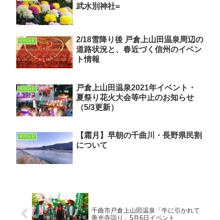
武水別神社=
2/18雪降り後 戸倉上山田温泉周辺の
イベント
道路状況と、春近づく信州のイベン
ト情報
戸倉上山田温泉2021年イベント・
イベント
夏祭り花火大会等中止のお知らせ
（5/3更新）
【霜月】早朝の千曲川・長野県民割
イベント
について
千曲市戸倉上山田温泉「牛に引かれて
善光寺詣り」5月6日イベント