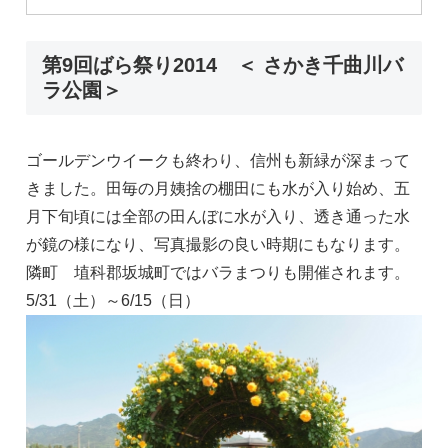
第9回ばら祭り2014 ＜ さかき千曲川バ
ラ公園＞
ゴールデンウイークも終わり、信州も新緑が深まって
きました。田毎の月姨捨の棚田にも水が入り始め、五
月下旬頃には全部の田んぼに水が入り、透き通った水
が鏡の様になり、写真撮影の良い時期にもなります。
隣町 埴科郡坂城町ではバラまつりも開催されます。
5/31（土）～6/15（日）