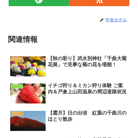
中央ホテル
関連情報
【秋の彩り】武水別神社「千曲大菊
周辺観光
花展」で見事な菊の花を堪能！
イチゴ狩り＆ミカン狩り体験 ご案
イベント
内＆戸倉上山田温泉の周辺道路状況
【霜月】日の出頃 紅葉の千曲川の
周辺観光
ほとり散歩