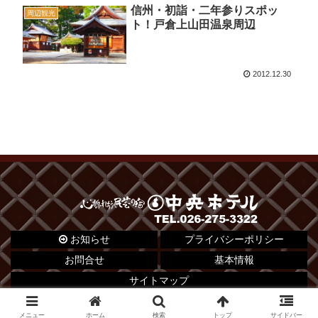
信州・初詣・二年参りスポッ
周辺観光
ト！戸倉上山田温泉周辺
2012.12.30
お知らせ
プライバシーポリシー
お問合せ
基本情報
サイトマップ
© 2012 心がふれあう民芸の宿 中央ホテル.
メニュー
ホーム
検索
トップ
サイドバー