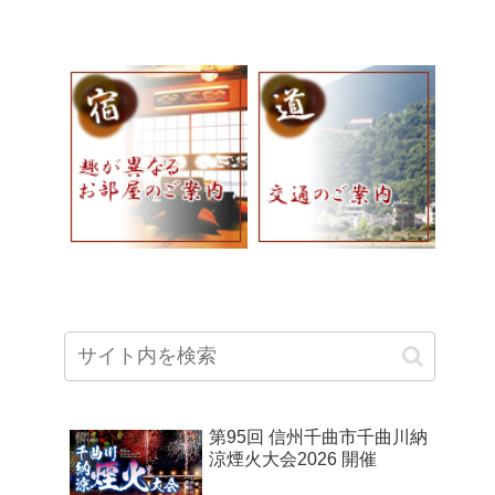
第95回 信州千曲市千曲川納
涼煙火大会2026 開催