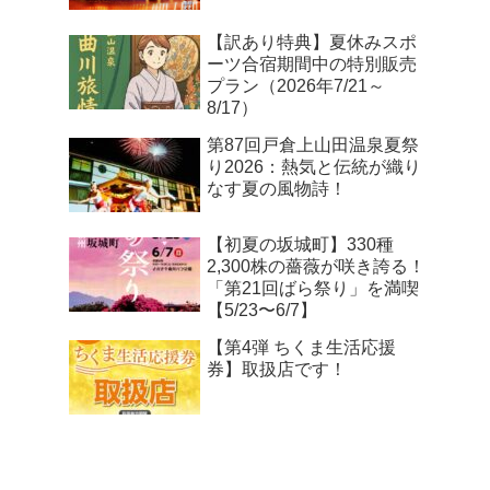
【訳あり特典】夏休みスポ
ーツ合宿期間中の特別販売
プラン（2026年7/21～
8/17）
第87回戸倉上山田温泉夏祭
り2026：熱気と伝統が織り
なす夏の風物詩！
【初夏の坂城町】330種
2,300株の薔薇が咲き誇る！
「第21回ばら祭り」を満喫
【5/23〜6/7】
【第4弾 ちくま生活応援
券】取扱店です！