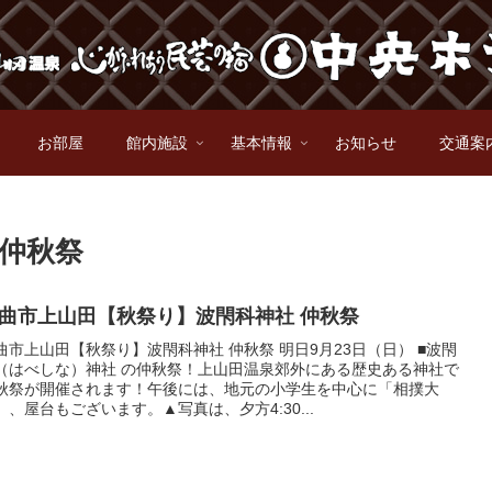
お部屋
館内施設
基本情報
お知らせ
交通案
 仲秋祭
曲市上山田【秋祭り】波閇科神社 仲秋祭
曲市上山田【秋祭り】波閇科神社 仲秋祭 明日9月23日（日） ■波閇
（はべしな）神社 の仲秋祭！上山田温泉郊外にある歴史ある神社で
秋祭が開催されます！午後には、地元の小学生を中心に「相撲大
」、屋台もございます。▲写真は、夕方4:30...