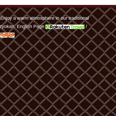
Enjoy a warm atmosphere in our traditional
ryokan. English Page:
/