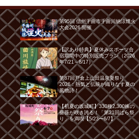
第95回 信州千曲市千曲川納涼煙火
大会2026 開催
【訳あり特典】夏休みスポーツ合
宿期間中の特別販売プラン（2026
年7/21～8/17）
第87回戸倉上山田温泉夏祭り
2026：熱気と伝統が織りなす夏の
風物詩！
【初夏の坂城町】330種2,300株の
薔薇が咲き誇る！「第21回ばら祭
り」を満喫【5/23〜6/7】