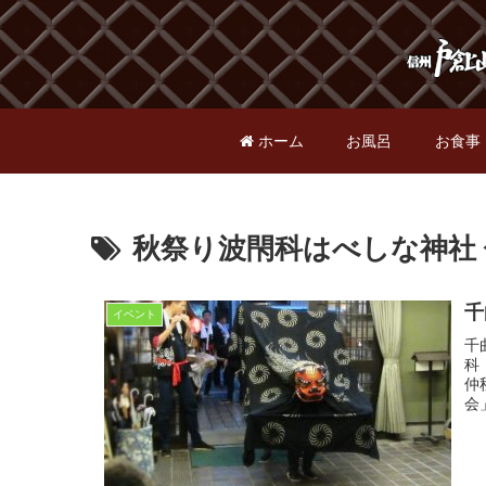
ホーム
お風呂
お食事
秋祭り波閇科はべしな神社
千
イベント
千
科
仲
会