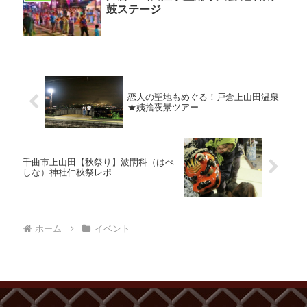
鼓ステージ
恋人の聖地もめぐる！戸倉上山田温泉
★姨捨夜景ツアー
千曲市上山田【秋祭り】波閇科（はべ
しな）神社仲秋祭レポ
ホーム
イベント