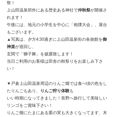
祭！
上山田温泉郊外にある歴史ある神社で
仲秋祭
が開催さ
れます！
午後には、地元の小学生を中心に「相撲大会」、屋台
もございます。
▲写真は、夕方4:30過ぎに上山田温泉街の各旅館を
御
神楽
が巡回し、
玄関で「獅子舞」を披露致します！
当日ご利用のお客様は田舎の秋祭りをお楽しみ下さ
い！
▼戸倉上山田温泉周辺のりんご畑では食べ頃の色をし
たりんごもあり、
りんご狩り体験
も
いい時期になってきました！長野へ旅行して美味しい
リンゴをご賞味下さい！
りんご畑にたまにある栗の実も大きくなってます、木