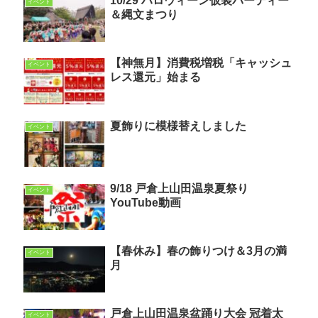
10/29 ハロウィーン仮装パーティー
イベント
＆縄文まつり
【神無月】消費税増税「キャッシュ
イベント
レス還元」始まる
夏飾りに模様替えしました
イベント
9/18 戸倉上山田温泉夏祭り
イベント
YouTube動画
【春休み】春の飾りつけ＆3月の満
イベント
月
戸倉上山田温泉盆踊り大会 冠着太
イベント