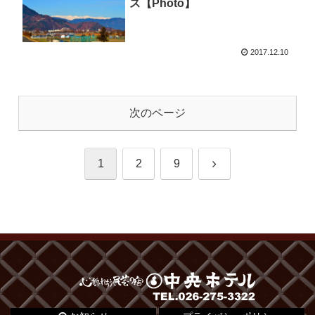
ス【Photo】
2017.12.10
次のページ
次
1
2
9
へ