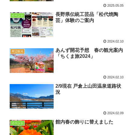
2025.05.05
長野県伝統工芸品「松代焼陶
イベント
芸」体験のご案内
2024.02.10
あんず開花予想 春の観光案内
周辺観光
「ちくま旅2024」
2024.02.10
2/9現在 戸倉上山田温泉道路状
況
2024.02.09
館内春の飾りに替えました
イベント