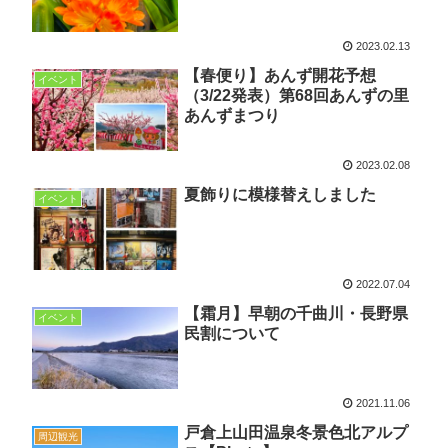
2023.02.13
【春便り】あんず開花予想
イベント
（3/22発表）第68回あんずの里
あんずまつり
2023.02.08
夏飾りに模様替えしました
イベント
2022.07.04
【霜月】早朝の千曲川・長野県
イベント
民割について
2021.11.06
戸倉上山田温泉冬景色北アルプ
周辺観光