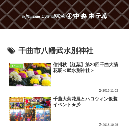
千曲市八幡武水別神社
信州秋【紅葉】第20回千曲大菊
イベント
花展＜武水別神社＞
2016.11.02
千曲大菊花展とハロウィン仮装
周辺観光
イベント★彡
2013.10.25