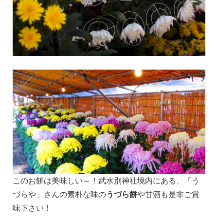
このお餅は美味しい～！武水別神社境内にある、「う
づらや」さんの素朴な味の
うづら餅
や甘酒も是非ご賞
味下さい！