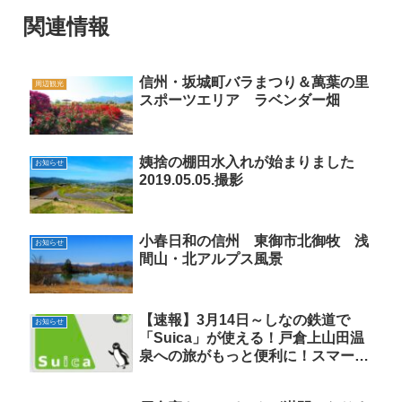
関連情報
信州・坂城町バラまつり＆萬葉の里
周辺観光
スポーツエリア ラベンダー畑
姨捨の棚田水入れが始まりました
お知らせ
2019.05.05.撮影
小春日和の信州 東御市北御牧 浅
お知らせ
間山・北アルプス風景
【速報】3月14日～しなの鉄道で
お知らせ
「Suica」が使える！戸倉上山田温
泉への旅がもっと便利に！スマート
に！