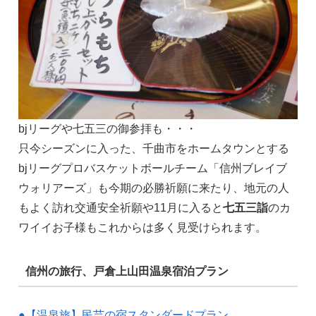
bjリーグや七五三の御参拝も・・・
只今シーズンに入った、千曲市をホームタウンとする
bjリーグプロバスケットボールチーム「信州ブレイブ
ウォリアーズ」も今期の必勝祈願に来たり、地元の人
もよく訪れ交通安全祈願や11月に入ると
七五三詣
のカ
ワイイお子様もこれからは多く見受けられます。
信州の旅行、戸倉上山田温泉宿泊プラン
●【温泉旅】民芸の宿スタンダードプラン