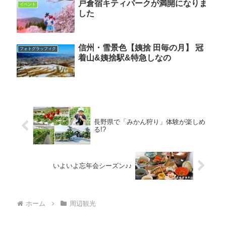
戸倉宿キティパークが満開になりま
イベント
した
信州・雪景色【姨捨 田毎の月】 冠
フォトグラッフィク
着山&姨捨駅&特急しなの
長野県で「みかん狩り」体験が楽しめ
る!?
いよいよ忘年会シーズン♪♪
ホーム
周辺観光