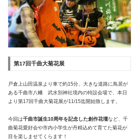
第17回千曲大菊花展
戸倉上山田温泉より車で約15分、大きな道路に鳥居が
ある千曲市八幡 武水別神社境内の特設会場で、本日
より第17回千曲大菊花展が11/15迄開始致します。
今回は
千曲市誕生10周年を記念した創作花壇
など、千
曲菊花愛好会や市内小学生が丹精込めて育てた菊花が
目を楽しませてくらます！