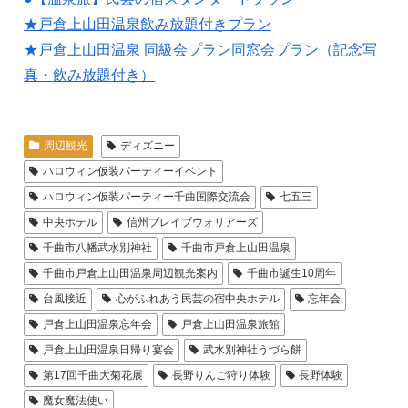
★戸倉上山田温泉飲み放題付きプラン
★戸倉上山田温泉 同級会プラン同窓会プラン（記念写
真・飲み放題付き）
周辺観光
ディズニー
ハロウィン仮装パーティーイベント
ハロウィン仮装パーティー千曲国際交流会
七五三
中央ホテル
信州ブレイブウォリアーズ
千曲市八幡武水別神社
千曲市戸倉上山田温泉
千曲市戸倉上山田温泉周辺観光案内
千曲市誕生10周年
台風接近
心がふれあう民芸の宿中央ホテル
忘年会
戸倉上山田温泉忘年会
戸倉上山田温泉旅館
戸倉上山田温泉日帰り宴会
武水別神社うづら餅
第17回千曲大菊花展
長野りんご狩り体験
長野体験
魔女魔法使い