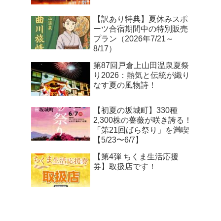
【訳あり特典】夏休みスポ
ーツ合宿期間中の特別販売
プラン（2026年7/21～
8/17）
第87回戸倉上山田温泉夏祭
り2026：熱気と伝統が織り
なす夏の風物詩！
【初夏の坂城町】330種
2,300株の薔薇が咲き誇る！
「第21回ばら祭り」を満喫
【5/23〜6/7】
【第4弾 ちくま生活応援
券】取扱店です！