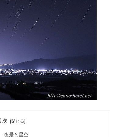
目次
 夜景と星空