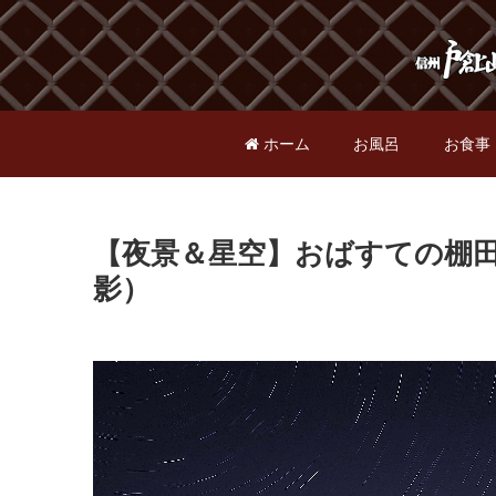
ホーム
お風呂
お食事
【夜景＆星空】おばすての棚田 
影）