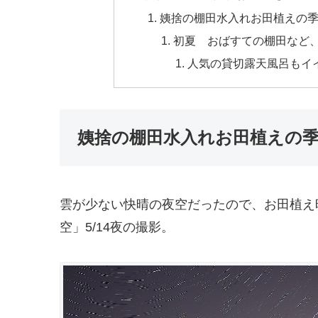
姨捨の棚田水入れお田植えの季
初夏 おばすての棚田など、
人気の貸切露天風呂もイ
姨捨の棚田水入れお田植えの
雲が少ない快晴の夜空だったので、お田植え
空」5/14夜の撮影。