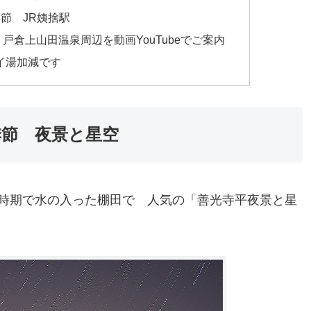
節 JR姨捨駅
戸倉上山田温泉周辺を動画YouTubeでご案内
イ湯加減です
季節 夜景と星空
時期で水の入った棚田で 人気の「善光寺平夜景と星