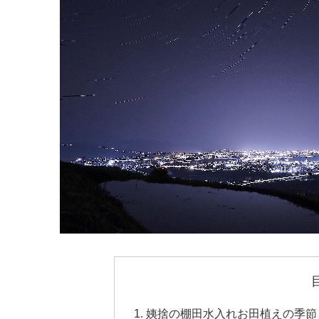
姨捨の棚田水入れお田植えの季節