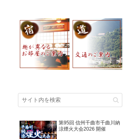
第95回 信州千曲市千曲川納
涼煙火大会2026 開催