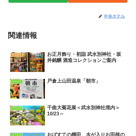
中央ホテル
関連情報
お正月飾り・初詣 武水別神社・坂
周辺観光
井銘醸 酒造コレクションご案内
戸倉上山田温泉「朝市」
イベント
千曲大菊花展＜武水別神社境内＞
イベント
10/23～
おばすての棚田 水が入りお田植の
イベント