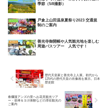
季節（5/8撮影）
戸倉上山田温泉夏祭り2023 交通規
イベント
制のご案内
善光寺御開帳や人気観光地を楽しむ
周辺観光
周遊バスツアー 人気です！
歴代天皇家と善光寺上人展。初代から
125代の歴代天皇の肖像画を展示。日本
歴史館
春爛漫アンズの里へお花見観光ツア
ー・坐禅＆ヨガ体験などの滞在観光の
ご案内