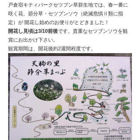
戸倉宿キティパークセツブン草群生地では、春一番に
咲く花、節分草・セツブンソウ（絶滅危惧Ⅱ類に指
定）が 開花し始めのお便りがとどきました！
開花し
見頃は3/10前後
です。貴重なセツブンソウを観
賞にお出かけ下さい。
観賞期間は、開花後約2週間程度です。