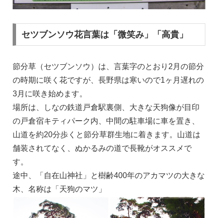
セツブンソウ花言葉は「微笑み」「高貴」
節分草（セツブンソウ）は、言葉字のとおり2月の節分
の時期に咲く花ですが、長野県は寒いので1ヶ月遅れの
3月に咲き始めます。
場所は、しなの鉄道戸倉駅裏側、大きな天狗像が目印
の戸倉宿キティパーク内、中間の駐車場に車を置き、
山道を約20分歩くと節分草群生地に着きます。山道は
舗装されてなく、ぬかるみの道で長靴がオススメで
す。
途中、「自在山神社」と樹齢400年のアカマツの大きな
木、名称は「天狗のマツ」