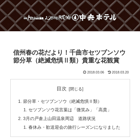
信州春の花だより！千曲市セツブンソウ
節分草（絶滅危惧Ⅱ類）貴重な花観賞
2018.03.06
2018.03.20
目次
節分草・セツブンソウ（絶滅危惧Ⅱ類）
セツブンソウ花言葉は「微笑み」「高貴」
3月の戸倉上山田温泉周辺 道路状況
春休み・歓送迎会の旅行シーズンになりました