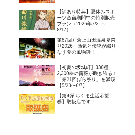
【訳あり特典】夏休みスポ
ーツ合宿期間中の特別販売
プラン（2026年7/21～
8/17）
第87回戸倉上山田温泉夏祭
り2026：熱気と伝統が織り
なす夏の風物詩！
【初夏の坂城町】330種
2,300株の薔薇が咲き誇る！
「第21回ばら祭り」を満喫
【5/23〜6/7】
【第4弾 ちくま生活応援
券】取扱店です！