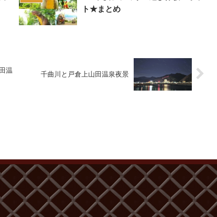
ト★まとめ
山田温
千曲川と戸倉上山田温泉夜景