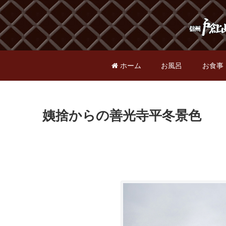
ホーム
お風呂
お食事
姨捨からの善光寺平冬景色