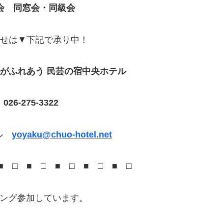
会 同窓会・同級会
せは▼下記で承り中！
がふれあう 民芸の宿中央ホテル
26-275-3322
ル
yoyaku@chuo-hotel.net
 □ ■ □ ■ □ ■ □ ■ □
ンキング参加しています。