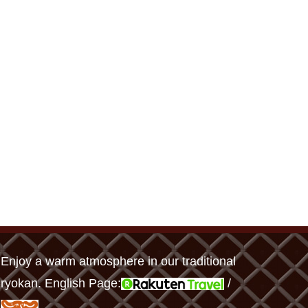
Enjoy a warm atmosphere in our traditional
ryokan. English Page:
/