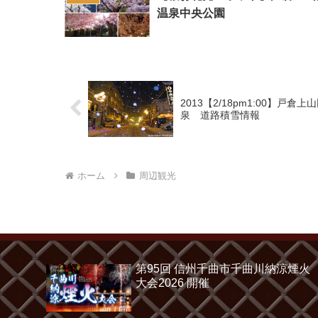
温泉中央公園
2013【2/18pm1:00】戸倉上
泉 道路積雪情報
ホーム
周辺観光
第95回 信州千曲市千曲川納涼煙火
大会2026 開催