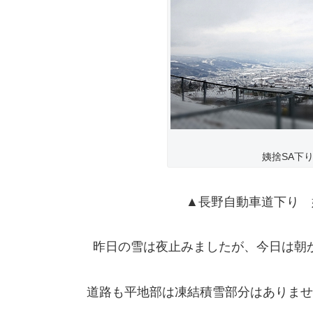
姨捨SA下り
▲長野自動車道下り 姨
昨日の雪は夜止みましたが、今日は朝
道路も平地部は凍結積雪部分はありませ