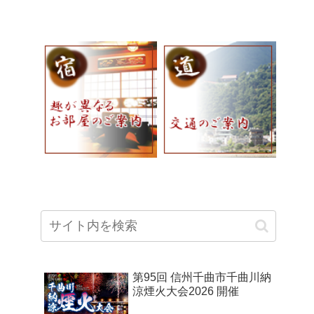
第95回 信州千曲市千曲川納
涼煙火大会2026 開催