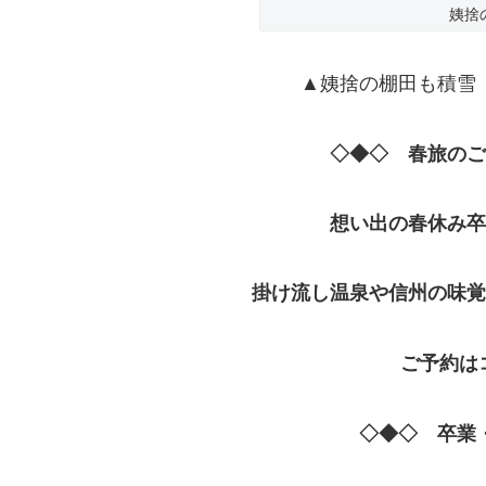
姨捨
▲姨捨の棚田も積
◇◆◇
春旅のご
想い出の春休み
掛け流し温泉や信州の味覚
ご予約は
◇
◆◇
卒業