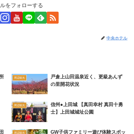
ルをフォローする
中央ホテル
所
戸倉上山田温泉近く、更級あんず
周辺観光
の里開花状況
信州●上田城 【真田幸村 真田十勇
周辺観光
士】上田城城址公園
田
GW子供ファミリー遊び体験スポッ
周辺観光