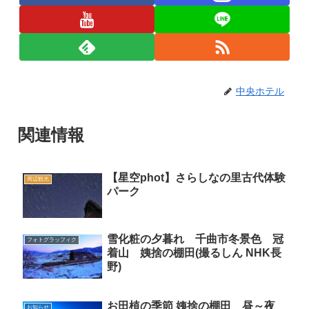
中央ホテル
関連情報
【星空phot】さらしなの里古代体験
周辺観光
パーク
雪化粧の夕暮れ 千曲市冬景色 冠
フォトグラッフィク
着山 姨捨の棚田(撮るしん NHK長
野)
お田植の季節 姨捨の棚田 昼～夜
お知らせ