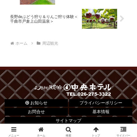
長野deぶどう狩り＆りんご狩り体験＜
千曲市戸倉上山田温泉＞
ホーム
周辺観光
お知らせ
プライバシーポリシー
お問合せ
基本情報
サイトマップ
© 2012 心がふれあう民芸の宿 中央ホテル.
メニュー
ホーム
検索
トップ
サイドバー