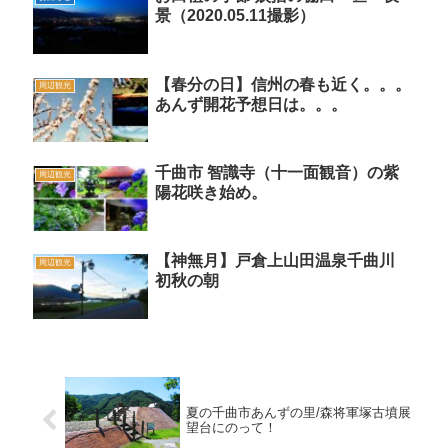
景（2020.05.11撮影）
【春分の日】信州の春も近く。。。
周辺観光
あんず開花予想日は。。。
千曲市 智識寺（十一面観音）の紫
周辺観光
陽花咲き始め。
【神無月】戸倉上山田温泉千曲川
周辺観光
初秋の朝
夏の千曲市あんずの里/森将軍塚古墳展
望台にのって！