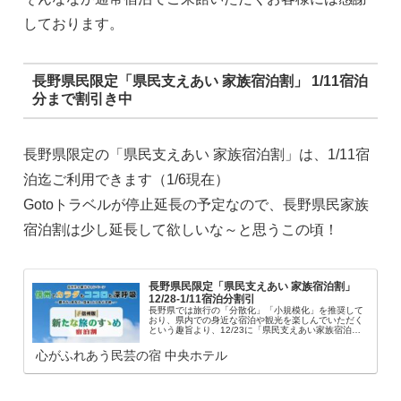
しております。
長野県民限定「県民支えあい 家族宿泊割」 1/11宿泊
分まで割引き中
長野県限定の「県民支えあい 家族宿泊割」は、1/11宿
泊迄ご利用できます（1/6現在）
Gotoトラベルが停止延長の予定なので、長野県民家族
宿泊割は少し延長して欲しいな～と思うこの頃！
長野県民限定「県民支えあい 家族宿泊割」
12/28-1/11宿泊分割引
長野県では旅行の「分散化」「小規模化」を推奨して
おり、県内での身近な宿泊や観光を楽しんでいただく
という趣旨より、12/23に「県民支えあい家族宿泊
割」を行うことが発表されました。~ ~ 長野県からの
クリスマスプレゼント ~ ~GoToトラベ...
心がふれあう民芸の宿 中央ホテル