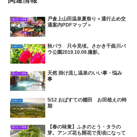
戸倉上山田温泉夏祭り＜通行止め交
湯けむり情報
通案内PDFマップ＞
秋バラ 只今見頃。さかき千曲川バ
お知らせ
ラ公園2019.10.09.撮影。
天然 掛け流し温泉のいい事・悩み
湯けむり情報
事
5/12 おばすての棚田 お田植えの時
お知らせ
期
【春の味覚】ふきのとう・タラの
湯けむり情報
芽。アンズ花も開花で見頃になって