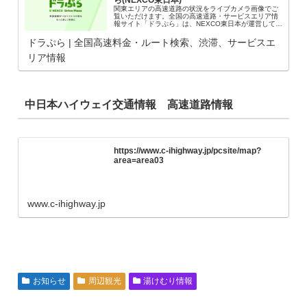
関東エリアの高速道路の状況をライブカメラ画像でご
覧いただけます。全国の高速道路・サービスエリア情
報サイト「ドラぷら」は、NEXCO東日本が運営してい
ます。ドライブ旅行やお車でのお出かけの、楽しい思
い出作りを演出します。
ドラぷら | 全国高速料金・ルート検索、渋滞、サービスエ
リア情報
中日本ハイウェイ交通情報 高速道路情報
https://www.c-ihighway.jp/pcsite/map?
area=area03
www.c-ihighway.jp
お知らせ
周辺観光
湯けむり情報