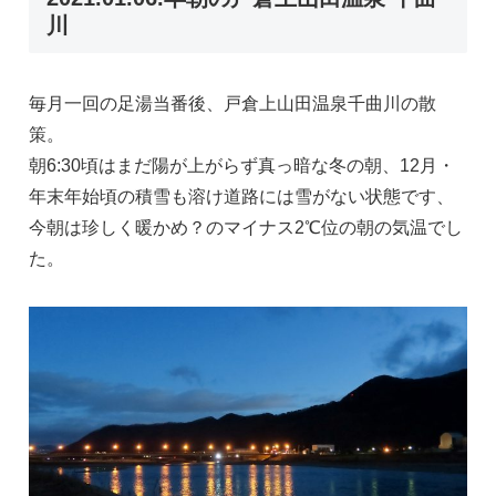
川
毎月一回の足湯当番後、戸倉上山田温泉千曲川の散
策。
朝6:30頃はまだ陽が上がらず真っ暗な冬の朝、12月・
年末年始頃の積雪も溶け道路には雪がない状態です、
今朝は珍しく暖かめ？のマイナス2℃位の朝の気温でし
た。