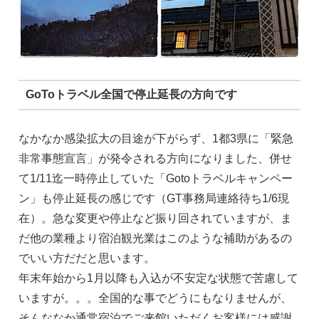
GoToトラベル全国で停止延長の方向です
なかなか感染拡大の目途が下がらず、1都3県に「緊急
非常事態宣言」が発令される方向になりました、併せ
て1/11迄一時停止していた「Gotoトラベルキャンペー
ン」も停止延長の感じです（GT事務局連絡待ち1/6現
在）。急な変更や停止など振り回されていますが、ま
だ他の業種より宿泊観光業はこのような補助があるの
でいい方だだと思います。
年末年始から1月以降も入込が不安定な状態で苦慮して
いますが。。。全国的な事でどうにもなりませんが、
そんななか通常宿泊でご来館いただくお客様には感謝