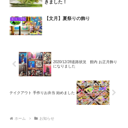
きました！
【文月】夏祭りの飾り
湯けむり情報
2020/12/28道路状況 館内 お正月飾り
になりました
テイクアウト 手作りお弁当 始めました
ホーム
お知らせ