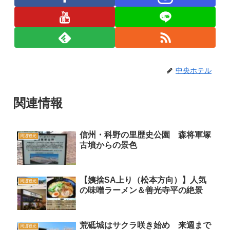
中央ホテル
関連情報
信州・科野の里歴史公園 森将軍塚
周辺観光
古墳からの景色
【姨捨SA上り（松本方向）】人気
周辺観光
の味噌ラーメン＆善光寺平の絶景
荒砥城はサクラ咲き始め 来週まで
周辺観光