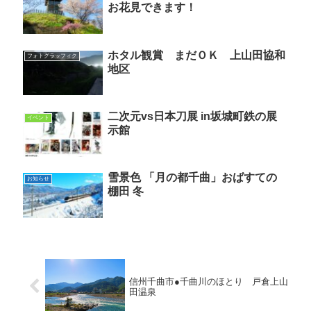
お花見できます！
ホタル観賞 まだＯＫ 上山田協和
フォトグラッフィク
地区
二次元vs日本刀展 in坂城町鉄の展
イベント
示館
雪景色 「月の都千曲」おばすての
お知らせ
棚田 冬
信州千曲市●千曲川のほとり 戸倉上山
田温泉