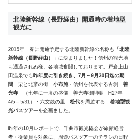
北陸新幹線（長野経由）開通時の着地型
観光に
2015年 春に開通予定する北陸新幹線の名称も
「北陸
新幹線（長野経由）」
に決まりました！信州の観光地
も通過されぬ様、各地域奮闘しております。戸倉上山
田温泉でも
昨年度に引き続き、7月～9月30日迄の期
間
栗と北斎の街
小布施
・信州を代表する古刹
善
光寺
（七年に一度の盛儀 善光寺御開帳 H27年
4/5 – 5/31）・六文銭の里
松代
を周遊する
着地型観
光バスツアー
を企画ました。
昨年の10月レポートで、千曲市観光協会が旅館経営
者・従業員を対象に、周遊バスツアーのチラシの日程