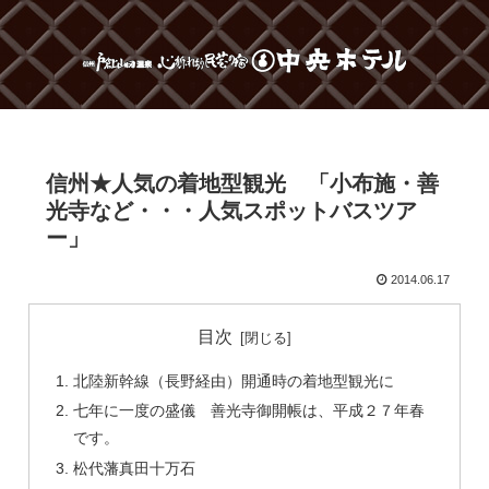
信州★人気の着地型観光 「小布施・善
光寺など・・・人気スポットバスツア
ー」
2014.06.17
目次
北陸新幹線（長野経由）開通時の着地型観光に
七年に一度の盛儀 善光寺御開帳は、平成２７年春
です。
松代藩真田十万石