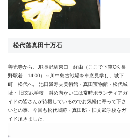
松代藩真田十万石
善光寺から、JR長野駅東口 経由（ここで下車OK 長
野駅着 14:00）～川中島古戦場を車窓見学し、城下
町 松代へ。 池田満寿夫美術館・真田宝物館・松代城
址・ 旧文武学校 斜め向かいには常時ボランティアガ
イドの皆さんが待機しているのでお気軽に寄って下さ
いとの事、今回も松代城跡・真田邸・旧文武学校をガ
イド頂きました。