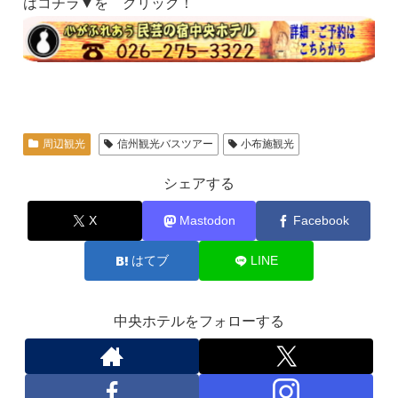
はコチラ▼を クリック！
周辺観光
信州観光バスツアー
小布施観光
シェアする
X
Mastodon
Facebook
はてブ
LINE
中央ホテルをフォローする