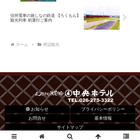
信州電車の旅しなの鉄道 【ろくもん】
観光列車 初運行ご案内
ホーム
周辺観光
お知らせ
プライバシーポリシー
お問合せ
基本情報
サイトマップ
© 2012 心がふれあう民芸の宿 中央ホテル.