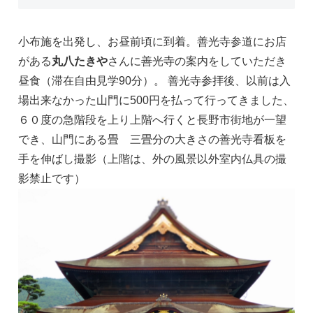
小布施を出発し、お昼前頃に到着。善光寺参道にお店
がある
丸八たきや
さんに善光寺の案内をしていただき
昼食（滞在自由見学90分）。 善光寺参拝後、以前は入
場出来なかった山門に500円を払って行ってきました、
６０度の急階段を上り上階へ行くと長野市街地が一望
でき、山門にある畳 三畳分の大きさの善光寺看板を
手を伸ばし撮影（上階は、外の風景以外室内仏具の撮
影禁止です）