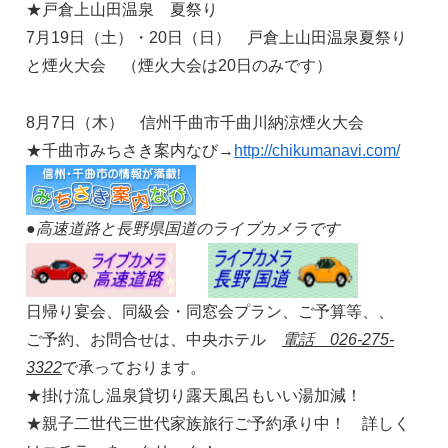
★戸倉上山田温泉 夏祭り
7月19日（土）・20日（日） 戸倉上山田温泉夏祭り
と煙火大会 （煙火大会は20日のみです）
8月7日（木） 信州千曲市千曲川納涼煙火大会
★千曲市みちさき案内なび→
http://chikumanavi.com/
●高速道路と長野県国道のライブカメラです
日帰り宴会、同級会・同窓会プラン、ご予算等、、
ご予約、お問合せは、中央ホテル
電話 026-275-
3322
で承っております。
★掛け流し温泉貸切り露天風呂もいい湯加減！
★親子二世代三世代家族旅行ご予約承り中！ 詳しく