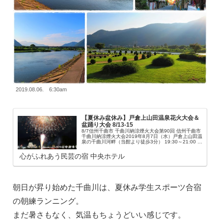
2019.08.06. 6:30am
【夏休み盆休み】戸倉上山田温泉花火大会＆
盆踊り大会 8/13-15
8/7信州千曲市 千曲川納涼煙火大会第90回 信州千曲市
千曲川納涼煙火大会2019年8月7日（水）戸倉上山田温
泉の千曲川河畔（当館より徒歩3分） 19:30～21:00 夏
の風物詩 約1万発の花火が夜空と千曲川を大音響とと
もに染める華麗な...
心がふれあう民芸の宿 中央ホテル
朝日が昇り始めた千曲川は、夏休み学生スポーツ合宿
の朝練ランニング。
まだ暑さもなく、気温もちょうどいい感じです。