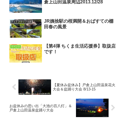
倉上山田温泉周辺2013.12/28
JR姨捨駅の桜満開＆おばすての棚
フォトグラッフィク
田春の風景
【第4弾 ちくま生活応援券】取扱店
イベント
です！
【夏休み盆休み】戸倉上山田温泉花火
大会＆盆踊り大会 8/13-15
お盆休みの思い出「大池の百八灯」＆
戸倉上山田温泉盆踊り大会