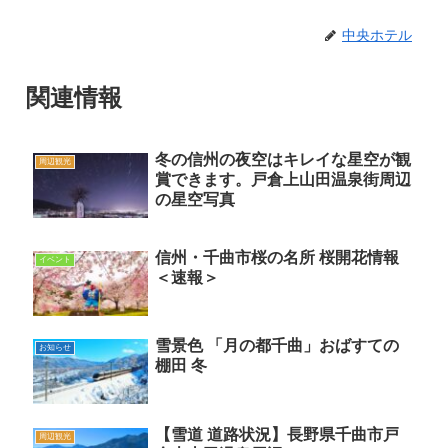
中央ホテル
関連情報
冬の信州の夜空はキレイな星空が観
周辺観光
賞できます。戸倉上山田温泉街周辺
の星空写真
信州・千曲市桜の名所 桜開花情報
イベント
＜速報＞
雪景色 「月の都千曲」おばすての
お知らせ
棚田 冬
【雪道 道路状況】長野県千曲市戸
周辺観光