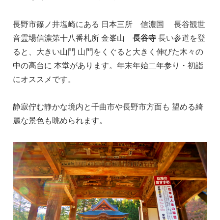
長野市篠ノ井塩崎にある 日本三所 信濃国 長谷観世
音霊場信濃第十八番札所 金峯山
長谷寺
長い参道を登
ると、大きい山門 山門をくぐると大きく伸びた木々の
中の高台に 本堂があります。年末年始二年参り・初詣
にオススメです。
静寂佇む静かな境内と千曲市や長野市方面も 望める綺
麗な景色も眺められます。