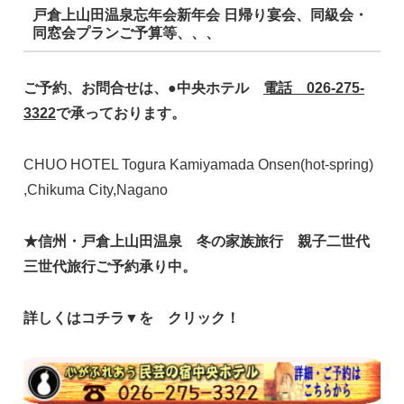
戸倉上山田温泉忘年会新年会 日帰り宴会、同級会・
同窓会プランご予算等、、、
ご予約、お問合せは、●中央ホテル
電話 026-275-
3322
で承っております。
CHUO HOTEL Togura Kamiyamada Onsen(hot-spring)
,Chikuma City,Nagano
★信州・戸倉上山田温泉 冬の家族
旅行 親子二世代
三世代旅行ご予約承り中。
詳しくはコチラ▼を クリック！