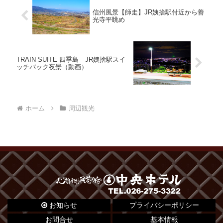
信州風景【師走】JR姨捨駅付近から善
光寺平眺め
TRAIN SUITE 四季島 JR姨捨駅スイ
ッチバック夜景（動画）
ホーム
周辺観光
お知らせ
プライバシーポリシー
お問合せ
基本情報