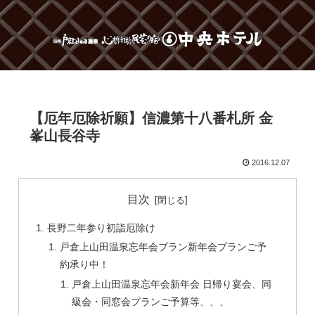
【厄年厄除祈願】信濃第十八番札所 金
峯山長谷寺
2016.12.07
目次
長野二年参り初詣厄除け
戸倉上山田温泉忘年会プラン新年会プランご予
約承り中！
戸倉上山田温泉忘年会新年会 日帰り宴会、同
級会・同窓会プランご予算等、、、