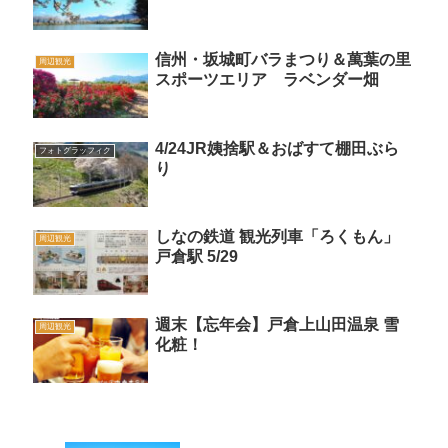
信州・坂城町バラまつり＆萬葉の里
周辺観光
スポーツエリア ラベンダー畑
4/24JR姨捨駅＆おばすて棚田ぶら
フォトグラッフィク
り
しなの鉄道 観光列車「ろくもん」
周辺観光
戸倉駅 5/29
週末【忘年会】戸倉上山田温泉 雪
周辺観光
化粧！