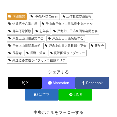
周辺観光
NAGANO Onsen
上信越道交通情報
信濃第十八番札所
千曲市戸倉上山田温泉中央ホテル
厄年厄除祈願
忘年会
戸倉上山田温泉同級会同窓会
戸倉上山田温泉忘年会
戸倉上山田温泉新年会
戸倉上山田温泉旅館
戸倉上山田温泉日帰り宴会
新年会
長谷寺
長野 温泉
長野国道ライブカメラ
高速道路雪道ライブカメラ信越エリア
シェアする
X
Mastodon
Facebook
はてブ
LINE
中央ホテルをフォローする