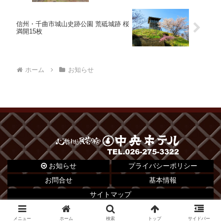
信州・千曲市城山史跡公園 荒砥城跡 桜
満開15枚
ホーム
お知らせ
お知らせ
プライバシーポリシー
お問合せ
基本情報
サイトマップ
© 2012 心がふれあう民芸の宿 中央ホテル.
メニュー
ホーム
検索
トップ
サイドバー