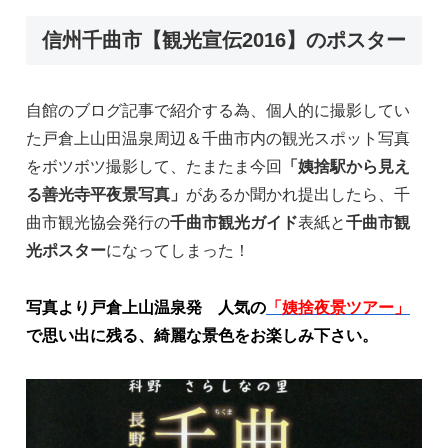
信州千曲市【観光宣伝2016】のポスター
自館のブログ記事で紹介する為、個人的に撮影してい
た戸倉上山田温泉周辺＆千曲市内の観光スポット写真
をボツボツ撮影して、たまたま今回
「姨捨駅から見え
る善光寺平夜景写真」
があるか聞かれ提出したら、千
曲市観光協会発行の
千曲市観光ガイド
表紙と
千曲市観
光ポスター
になってしまった！
写真より戸倉上山温泉発 人気の
「姨捨夜景ツアー」
で思い出に残る、綺麗な景色をお楽しみ下さい。