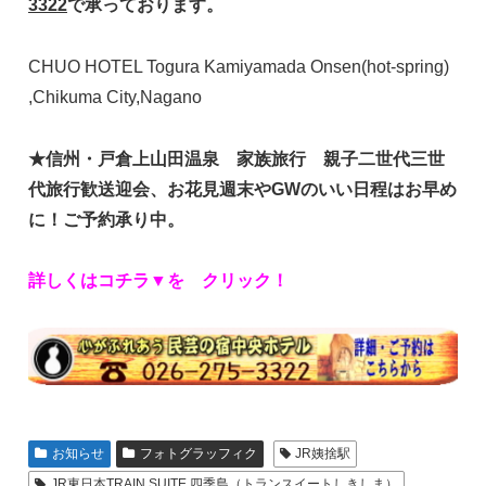
3322
で承っております。
CHUO HOTEL Togura Kamiyamada Onsen(hot-spring)
,Chikuma City,Nagano
★信州・戸倉上山田温泉 家族
旅行 親子二世代三世
代旅行歓送迎会、お花見週末やGWのいい日程はお早め
に！ご予約承り中。
詳しくはコチラ▼を クリック！
お知らせ
フォトグラッフィク
JR姨捨駅
JR東日本TRAIN SUITE 四季島（トランスイートしきしま）