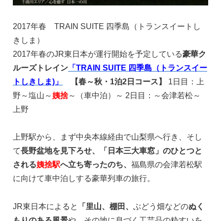
2017年春 TRAIN SUITE 四季島（トランスイートし
きしま）
2017年春のJR東日本が運行開始を予定している
豪華ク
ルーズトレイン
「TRAIN SUITE 四季島（トランスイー
トしきしま)」
【春～秋・1泊2日コース】
1日目：上
野～塩山～
姨捨
～（車中泊）～ 2日目：～会津若松～
上野
上野駅から、まず中央本線経由で山梨県へ行き、そし
て
長野盆地を見下ろせ、「日本三大車窓」のひとつと
される
姨捨駅
へ立ち寄ったのち、
福島県の会津若松駅
に向けて車中泊しする豪華列車の旅行。
JR東日本によると
「里山、棚田、
ぶどう畑などの
ぬく
もりのある風景
や、その地に息づく工芸品の粋すいを