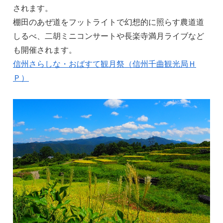
されます。
棚田のあぜ道をフットライトで幻想的に照らす農道道
しるべ、二胡ミニコンサートや長楽寺満月ライブなど
も開催されます。
信州さらしな・おばすて観月祭（信州千曲観光局Ｈ
Ｐ）