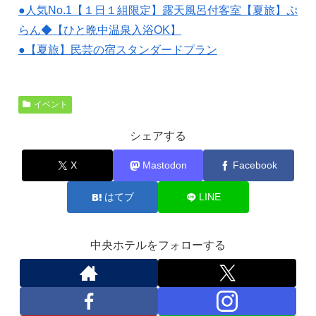
●人気No.1【１日１組限定】露天風呂付客室【夏旅】ぷ
らん◆【ひと晩中温泉入浴OK】
●【夏旅】民芸の宿スタンダードプラン
イベント
シェアする
X
Mastodon
Facebook
はてブ
LINE
中央ホテルをフォローする