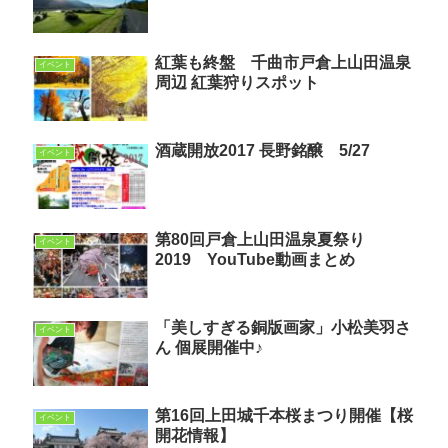
紅葉も終盤 千曲市戸倉上山田温泉
イベント
周辺 紅葉狩りスポット
酒蔵開放2017 長野銘醸 5/27
イベント
第80回戸倉上山田温泉夏祭り
イベント
2019 YouTube動画まとめ
「美しすぎる銅版画家」小松美羽さ
イベント
ん 個展開催中♪
第16回上田城千本桜まつり開催【桜
イベント
開花情報】