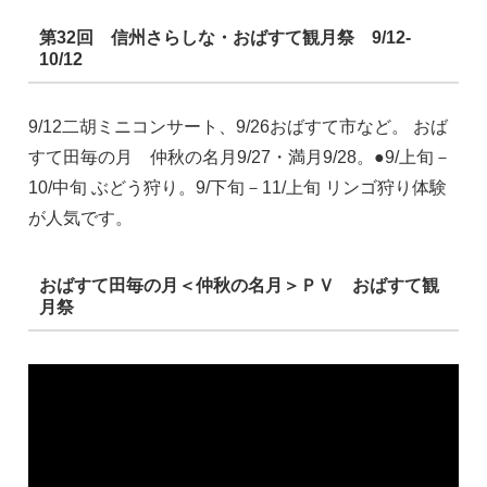
第32回 信州さらしな・おばすて観月祭 9/12-
10/12
9/12二胡ミニコンサート、9/26おばすて市など。 おば
すて田毎の月 仲秋の名月9/27・満月9/28。●9/上旬－
10/中旬 ぶどう狩り。9/下旬－11/上旬 リンゴ狩り体験
が人気です。
おばすて田毎の月＜仲秋の名月＞ＰＶ おばすて観
月祭