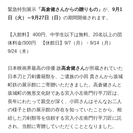
緊急特別展示
「高倉健さんからの贈りもの」
が、
9月1
日（火）～9月27日（日）
の期間開催されます。
【入館料】 400円、中学生以下は無料。20名以上の団
体料金/300円 【休館日】9/7（月）・9/14（月）
9/24（木）
日本映画界最高の俳優 故
高倉健さん
が所蔵されていた
日本刀と刀剣書籍類を、ご遺族の小田 貴さんから坂城
町鉄の展示館にご寄贈いただきました。高倉健さんと
坂城町の無形文化財である宮入小左衛門行平刀匠は、
長年にわたって親交が深く、小田さんはそんなお二人
の様子と鉄の展示館の存在を知っていたことから、相
続した刀剣類等を信頼する宮入小左衛門行平刀匠に託
され、当館に寄贈していただくこととなりました。