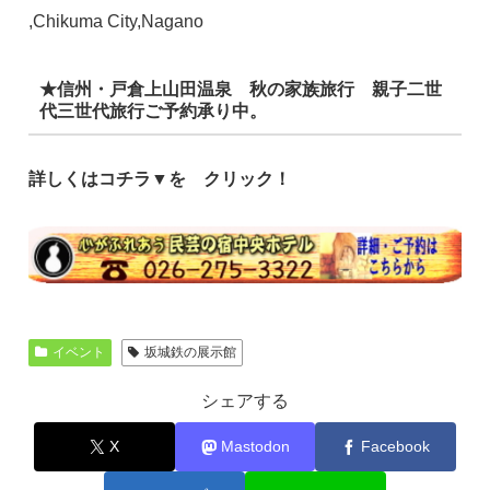
,Chikuma City,Nagano
★信州・戸倉上山田温泉 秋の家族旅行 親子二世
代三世代旅行ご予約承り中。
詳しくはコチラ▼を クリック！
イベント
坂城鉄の展示館
シェアする
X
Mastodon
Facebook