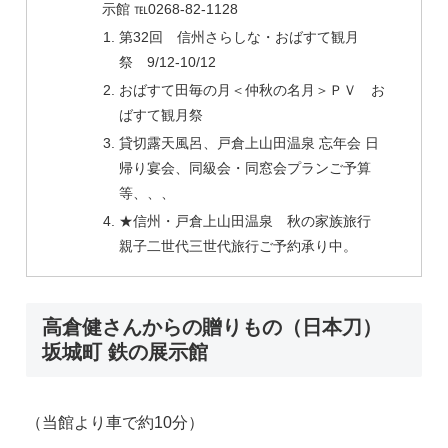
示館 ℡0268-82-1128
第32回 信州さらしな・おばすて観月
祭 9/12-10/12
おばすて田毎の月＜仲秋の名月＞ＰＶ お
ばすて観月祭
貸切露天風呂、戸倉上山田温泉 忘年会 日
帰り宴会、同級会・同窓会プランご予算
等、、、
★信州・戸倉上山田温泉 秋の家族旅行
親子二世代三世代旅行ご予約承り中。
高倉健さんからの贈りもの（日本刀）
坂城町 鉄の展示館
（当館より車で約10分）