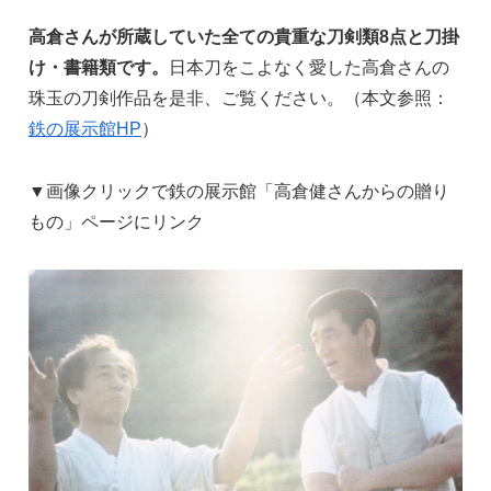
高倉さんが所蔵していた全ての貴重な刀剣類8点と刀掛
け・書籍類です。
日本刀をこよなく愛した高倉さんの
珠玉の刀剣作品を是非、ご覧ください。（本文参照：
鉄の展示館HP
）
▼画像クリックで鉄の展示館「高倉健さんからの贈り
もの」ページにリンク