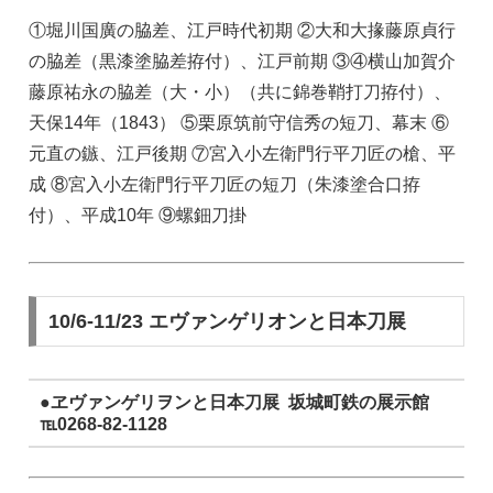
①堀川国廣の脇差、江戸時代初期 ②大和大掾藤原貞行
の脇差（黒漆塗脇差拵付）、江戸前期 ③④横山加賀介
藤原祐永の脇差（大・小）（共に錦巻鞘打刀拵付）、
天保14年（1843） ⑤栗原筑前守信秀の短刀、幕末 ⑥
元直の鏃、江戸後期 ⑦宮入小左衛門行平刀匠の槍、平
成 ⑧宮入小左衛門行平刀匠の短刀（朱漆塗合口拵
付）、平成10年 ⑨螺鈿刀掛
10/6-11/23 エヴァンゲリオンと日本刀展
●ヱヴァンゲリヲンと日本刀展 坂城町鉄の展示館
℡0268-82-1128