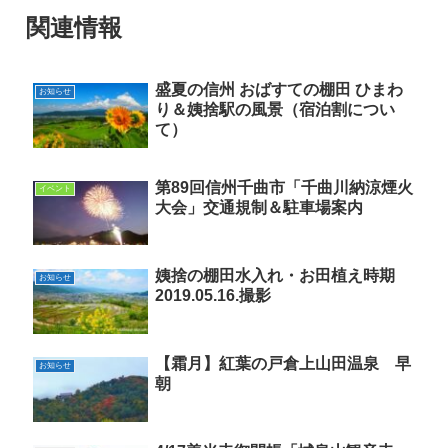
関連情報
盛夏の信州 おばすての棚田 ひまわ
お知らせ
り＆姨捨駅の風景（宿泊割につい
て）
第89回信州千曲市「千曲川納涼煙火
イベント
大会」交通規制＆駐車場案内
姨捨の棚田水入れ・お田植え時期
お知らせ
2019.05.16.撮影
【霜月】紅葉の戸倉上山田温泉 早
お知らせ
朝