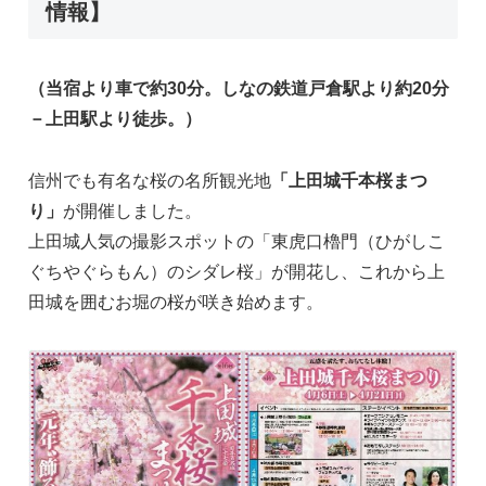
情報】
（当宿より車で約30分。しなの鉄道戸倉駅より約20分
－上田駅より徒歩。）
信州でも有名な桜の名所観光地
「上田城千本桜まつ
り」
が開催しました。
上田城人気の撮影スポットの「東虎口櫓門（ひがしこ
ぐちやぐらもん）のシダレ桜」が開花し、これから上
田城を囲むお堀の桜が咲き始めます。