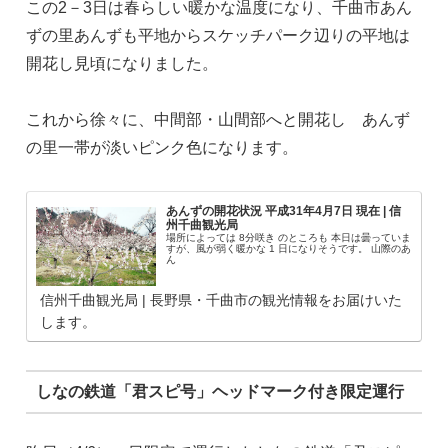
この2－3日は春らしい暖かな温度になり、千曲市あん
ずの里あんずも平地からスケッチパーク辺りの平地は
開花し見頃になりました。
これから徐々に、中間部・山間部へと開花し あんず
の里一帯が淡いピンク色になります。
あんずの開花状況 平成31年4月7日 現在 | 信
州千曲観光局
場所によっては 8分咲き のところも 本日は曇っていま
すが、風が弱く暖かな 1 日になりそうです。 山際のあ
ん
信州千曲観光局 | 長野県・千曲市の観光情報をお届けいた
します。
しなの鉄道「君スピ号」ヘッドマーク付き限定運行