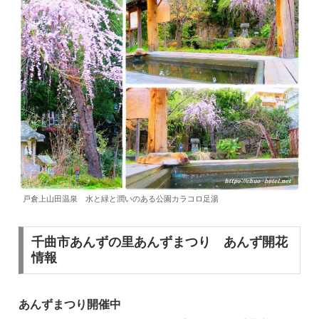
戸倉上山田温泉 水と緑と潤いのある公園カラコロ足湯
千曲市あんずの里あんずまつり あんず開花
情報
あんずまつり開催中