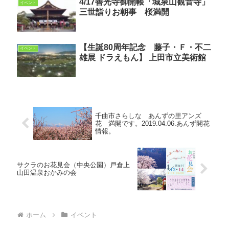
4/17善光寺御開帳「城泉山観音寺」
イベント
三世詣りお朝事 桜満開
【生誕80周年記念 藤子・Ｆ・不二
イベント
雄展 ドラえもん】 上田市立美術館
千曲市さらしな あんずの里アンズ
花 満開です。2019.04.06.あんず開花
情報。
サクラのお花見会（中央公園）戸倉上
山田温泉おかみの会
ホーム
イベント