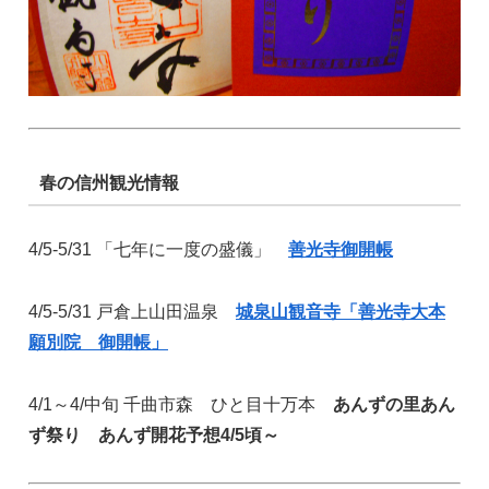
春の信州観光情報
4/5-5/31 「七年に一度の盛儀」
善光寺御開帳
4/5-5/31 戸倉上山田温泉
城泉山観音寺「善光寺大本
願別院 御開帳」
4/1～4/中旬 千曲市森 ひと目十万本
あんずの里あん
ず祭り あんず開花予想4/5頃～