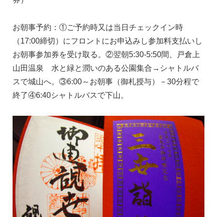
お朝事予約：①ご予約時又は当日チェックイン時
（17:00締切）にフロントにお申込みし参加料支払いし
お朝事参加券を受け取る。②翌朝5:30-5:50間、戸倉上
山田温泉 水と緑と潤いのある公園集合→シャトルバ
スで城山へ。③6:00～お朝事（御札授与）－30分程で
終了④6:40シャトルバスで下山。