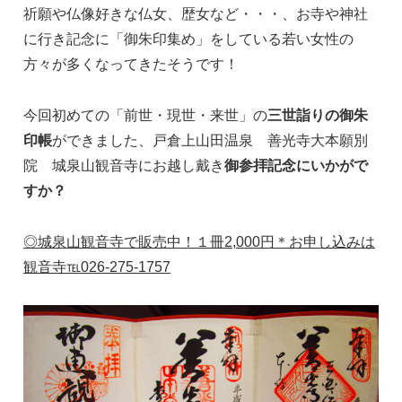
祈願や仏像好きな仏女、歴女など・・・、お寺や神社
に行き記念に「御朱印集め」をしている若い女性の
方々が多くなってきたそうです！
今回初めての「前世・現世・来世」の
三世詣りの御朱
印帳
ができました、戸倉上山田温泉 善光寺大本願別
院 城泉山観音寺にお越し戴き
御参拝記念にいかがで
すか？
◎城泉山観音寺で販売中！１冊2,000円＊お申し込みは
観音寺℡026-275-1757