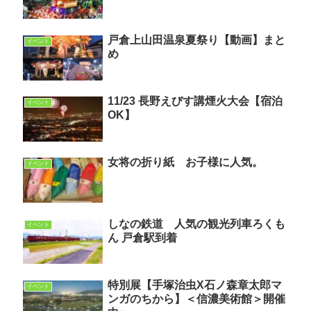
戸倉上山田温泉夏祭り【動画】まと
イベント
め
11/23 長野えびす講煙火大会【宿泊
イベント
OK】
女将の折り紙 お子様に人気。
イベント
しなの鉄道 人気の観光列車ろくも
イベント
ん 戸倉駅到着
特別展【手塚治虫X石ノ森章太郎マ
イベント
ンガのちから】＜信濃美術館＞開催