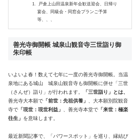
戸倉上山田温泉新年会歓送迎会、日帰り
宴会、同級会・同窓会プランご予算
等、、、
善光寺御開帳 城泉山観音寺三世詣り御
朱印帳
いよいよ春！数えて七年に一度の善光寺御開帳。当温
泉地にある城山 城泉山観音寺も御開帳に併せ「三世
（さんぜ）詣り」が行われます。
「三世詣り」とは、
善光寺大本願で
「前世：先祖供養」
、大本願別院観音
寺で
「現世：現世利益」
、善光寺本堂で
「来世：極楽
往生」
を意味します。
最近新聞記事で、「パワースポット」を巡り、縁結び