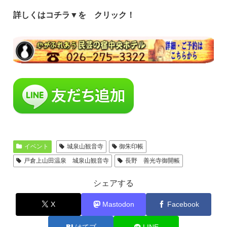
詳しくはコチラ▼を クリック！
イベント
城泉山観音寺
御朱印帳
戸倉上山田温泉 城泉山観音寺
長野 善光寺御開帳
シェアする
X
Mastodon
Facebook
はてブ
LINE