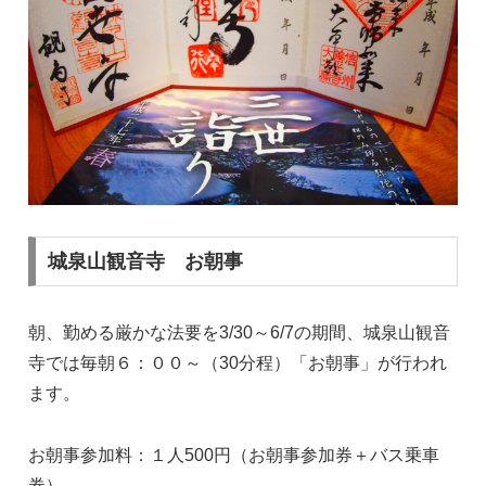
城泉山観音寺 お朝事
朝、勤める厳かな法要を3/30～6/7の期間、城泉山観音
寺では毎朝６：００～（30分程）「お朝事」が行われ
ます。
お朝事参加料：１人500円（お朝事参加券＋バス乗車
券）