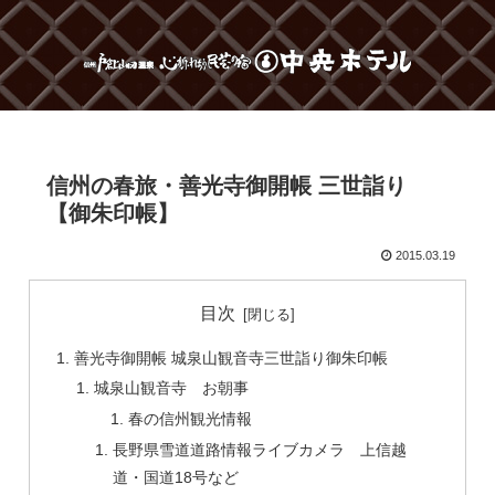
信州の春旅・善光寺御開帳 三世詣り
【御朱印帳】
2015.03.19
目次
善光寺御開帳 城泉山観音寺三世詣り御朱印帳
城泉山観音寺 お朝事
春の信州観光情報
長野県雪道道路情報ライブカメラ 上信越
道・国道18号など