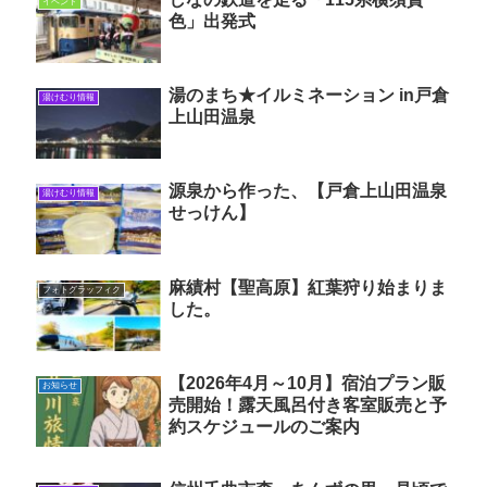
イベント
色」出発式
湯のまち★イルミネーション in戸倉
湯けむり情報
上山田温泉
源泉から作った、【戸倉上山田温泉
湯けむり情報
せっけん】
麻績村【聖高原】紅葉狩り始まりま
フォトグラッフィク
した。
【2026年4月～10月】宿泊プラン販
お知らせ
売開始！露天風呂付き客室販売と予
約スケジュールのご案内