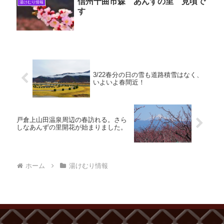
信州千曲市森 あんずの里 見頃で
湯けむり情報
す
3/22春分の日の雪も道路積雪はなく、
いよいよ春間近！
戸倉上山田温泉周辺の春訪れる。さら
しなあんずの里開花が始まりました。
ホーム
湯けむり情報