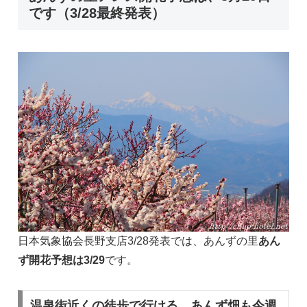
です（3/28最終発表）
日本気象協会長野支店3/28発表では、あんずの里
あん
ず開花予想は3/29
です。
温泉街近くの徒歩で行ける、あんず畑も今週