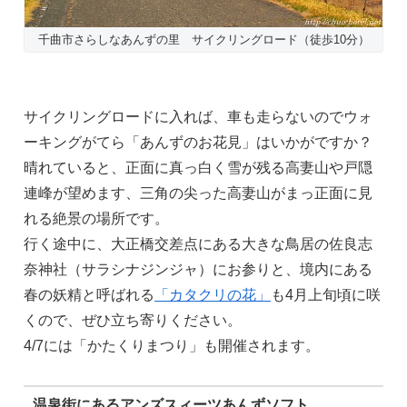
千曲市さらしなあんずの里 サイクリングロード（徒歩10分）
サイクリングロードに入れば、車も走らないのでウォ
ーキングがてら「あんずのお花見」はいかがですか？
晴れていると、正面に真っ白く雪が残る高妻山や戸隠
連峰が望めます、三角の尖った高妻山がまっ正面に見
れる絶景の場所です。
行く途中に、大正橋交差点にある大きな鳥居の佐良志
奈神社（サラシナジンジャ）にお参りと、境内にある
春の妖精と呼ばれる
「カタクリの花」
も4月上旬頃に咲
くので、ぜひ立ち寄りください。
4/7には「かたくりまつり」も開催されます。
温泉街にあるアンズスィーツあんずソフト