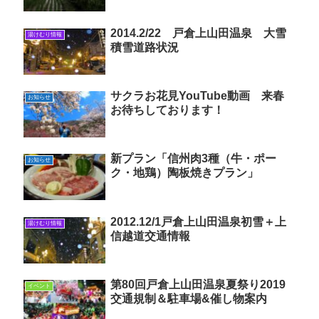
2014.2/22 戸倉上山田温泉 大雪
湯けむり情報
積雪道路状況
サクラお花見YouTube動画 来春
お知らせ
お待ちしております！
新プラン「信州肉3種（牛・ポー
お知らせ
ク・地鶏）陶板焼きプラン」
2012.12/1戸倉上山田温泉初雪＋上
湯けむり情報
信越道交通情報
第80回戸倉上山田温泉夏祭り2019
イベント
交通規制＆駐車場&催し物案内