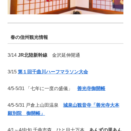
春の信州観光情報
3/14
JR北陸新幹線
金沢延伸開通
3/15
第１回千曲川ハーフマラソン大会
4/5-5/31 「七年に一度の盛儀」
善光寺御開帳
4/5-5/31 戸倉上山田温泉
城泉山観音寺「善光寺大本
願別院 御開帳」
4/1～4/中旬 千曲市森 ひと目十万本
あんずの里あん