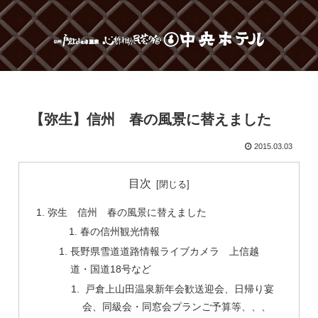
【弥生】信州 春の風景に替えました
2015.03.03
目次
弥生 信州 春の風景に替えました
春の信州観光情報
長野県雪道道路情報ライブカメラ 上信越
道・国道18号など
戸倉上山田温泉新年会歓送迎会、日帰り宴
会、同級会・同窓会プランご予算等、、、